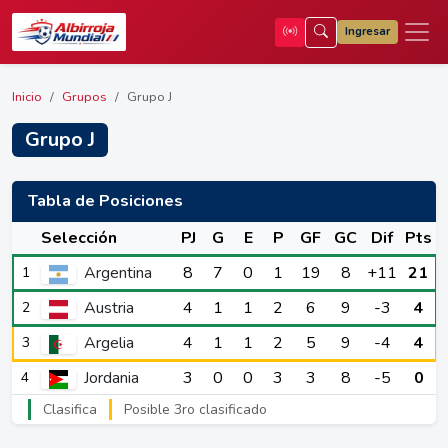
Ingresar
Inicio
Grupos
Grupo J
Grupo J
Tabla de Posiciones
Selección
PJ
G
E
P
GF
GC
Dif
Pts
Argentina
8
7
0
1
19
8
+11
21
1
Austria
4
1
1
2
6
9
-3
4
2
Argelia
4
1
1
2
5
9
-4
4
3
Jordania
3
0
0
3
3
8
-5
0
4
Clasifica
Posible 3ro clasificado