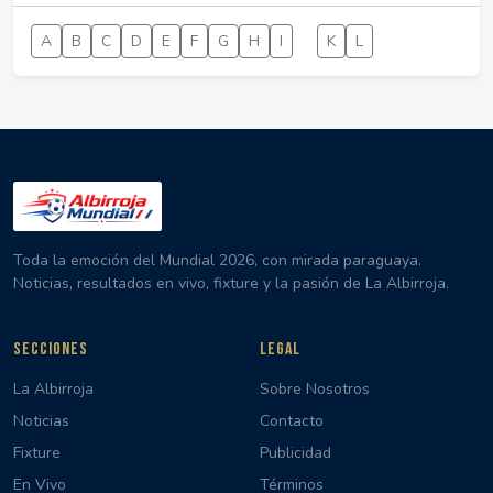
A
B
C
D
E
F
G
H
I
J
K
L
Toda la emoción del Mundial 2026, con mirada paraguaya.
Noticias, resultados en vivo, fixture y la pasión de La Albirroja.
SECCIONES
LEGAL
La Albirroja
Sobre Nosotros
Noticias
Contacto
Fixture
Publicidad
En Vivo
Términos