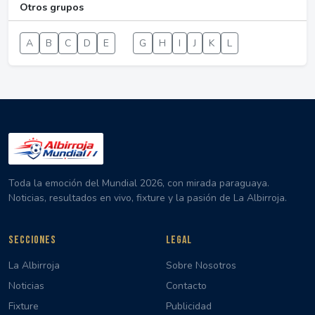
Otros grupos
A
B
C
D
E
F
G
H
I
J
K
L
Toda la emoción del Mundial 2026, con mirada paraguaya.
Noticias, resultados en vivo, fixture y la pasión de La Albirroja.
SECCIONES
LEGAL
La Albirroja
Sobre Nosotros
Noticias
Contacto
Fixture
Publicidad