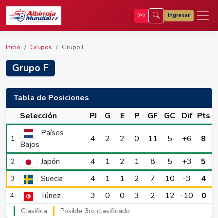
Ingresar
Inicio
Grupos
Grupo F
Grupo F
Tabla de Posiciones
Selección
PJ
G
E
P
GF
GC
Dif
Pts
Países
4
2
2
0
11
5
+6
8
1
Bajos
Japón
4
1
2
1
8
5
+3
5
2
Suecia
4
1
1
2
7
10
-3
4
3
Túnez
3
0
0
3
2
12
-10
0
4
Clasifica
Posible 3ro clasificado