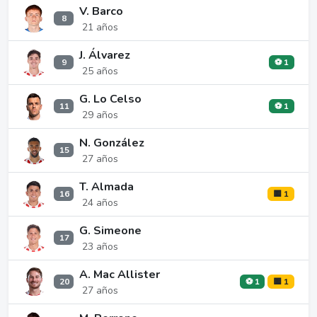
V. Barco
8
21 años
J. Álvarez
9
⚽ 1
25 años
G. Lo Celso
11
⚽ 1
29 años
N. González
15
27 años
T. Almada
16
🟨 1
24 años
G. Simeone
17
23 años
A. Mac Allister
20
⚽ 1
🟨 1
27 años