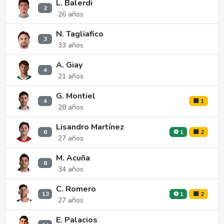
L. Balerdi
2
26 años
N. Tagliafico
3
33 años
A. Giay
4
21 años
G. Montiel
4
🟨 1
28 años
Lisandro Martínez
6
⚽ 1
🟨 2
27 años
M. Acuña
8
34 años
C. Romero
13
⚽ 1
🟨 2
27 años
E. Palacios