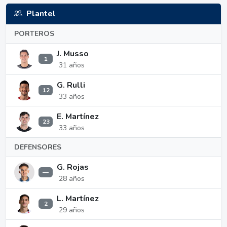
Plantel
PORTEROS
J. Musso
1
31 años
G. Rulli
12
33 años
E. Martínez
23
33 años
DEFENSORES
G. Rojas
—
28 años
L. Martínez
2
29 años