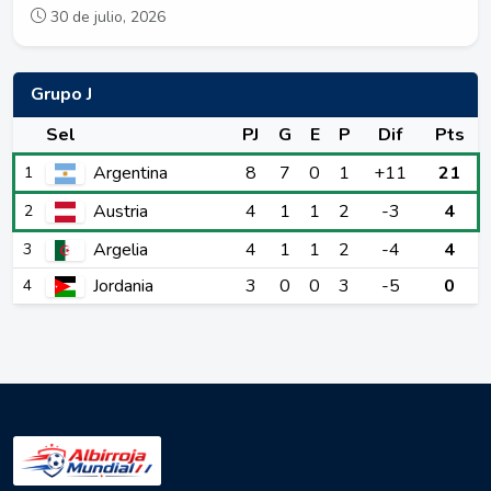
30 de julio, 2026
Grupo J
Sel
PJ
G
E
P
Dif
Pts
Argentina
8
7
0
1
+11
21
1
Austria
4
1
1
2
-3
4
2
Argelia
4
1
1
2
-4
4
3
Jordania
3
0
0
3
-5
0
4