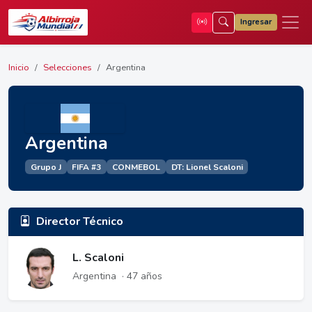
Ingresar
Inicio
Selecciones
Argentina
Argentina
Grupo J
FIFA #3
CONMEBOL
DT: Lionel Scaloni
Director Técnico
L. Scaloni
Argentina
· 47 años