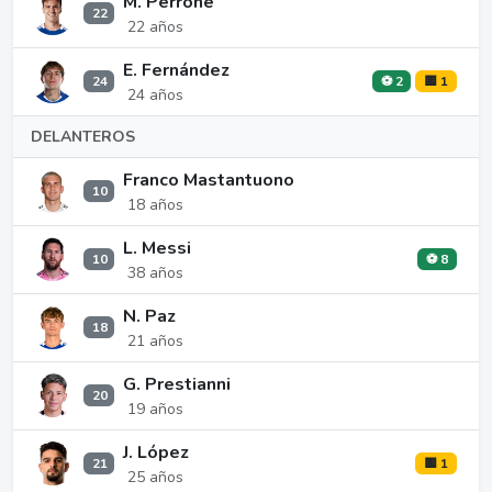
M. Perrone
22
22 años
E. Fernández
24
⚽ 2
🟨 1
24 años
DELANTEROS
Franco Mastantuono
10
18 años
L. Messi
10
⚽ 8
38 años
N. Paz
18
21 años
G. Prestianni
20
19 años
J. López
21
🟨 1
25 años