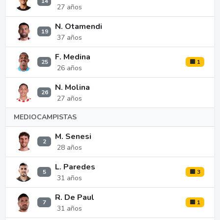
14
27 años
N. Otamendi
19
37 años
F. Medina
25
🟨 1
26 años
N. Molina
26
27 años
MEDIOCAMPISTAS
M. Senesi
2
28 años
L. Paredes
5
🟨 3
31 años
R. De Paul
7
🟨 1
31 años