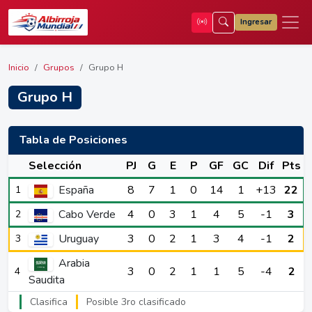
Ingresar
Inicio
Grupos
Grupo H
Grupo H
Tabla de Posiciones
Selección
PJ
G
E
P
GF
GC
Dif
Pts
España
8
7
1
0
14
1
+13
22
1
Cabo Verde
4
0
3
1
4
5
-1
3
2
Uruguay
3
0
2
1
3
4
-1
2
3
Arabia
3
0
2
1
1
5
-4
2
4
Saudita
Clasifica
Posible 3ro clasificado