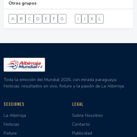
Otros grupos
A
B
C
D
E
F
G
H
I
J
K
L
Toda la emoción del Mundial 2026, con mirada paraguaya.
Noticias, resultados en vivo, fixture y la pasión de La Albirroja.
SECCIONES
LEGAL
La Albirroja
Sobre Nosotros
Noticias
Contacto
Fixture
Publicidad