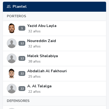
Plantel
PORTEROS
Yazid Abu Layla
1
32 años
Noureddin Zaid
12
32 años
Malek Shalabiya
12
38 años
Abdallah Al Fakhouri
22
25 años
A. Al Talalga
22
22 años
DEFENSORES