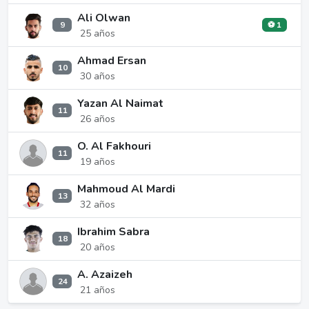
Ali Olwan
9
⚽ 1
25 años
Ahmad Ersan
10
30 años
Yazan Al Naimat
11
26 años
O. Al Fakhouri
11
19 años
Mahmoud Al Mardi
13
32 años
Ibrahim Sabra
18
20 años
A. Azaizeh
24
21 años