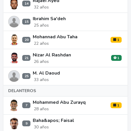
Rajaei Ayed
14
32 años
Ibrahim Sa'deh
15
25 años
Mohannad Abu Taha
20
🟨 1
22 años
Nizar Al Rashdan
21
⚽ 1
26 años
M. Al Daoud
25
33 años
DELANTEROS
Mohammed Abu Zurayq
7
🟨 1
28 años
Baha&apos; Faisal
9
30 años