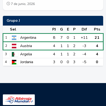
7 de junio, 2026
Grupo J
Sel
PJ
G
E
P
Dif
Pts
Argentina
8
7
0
1
+11
21
1
Austria
4
1
1
2
-3
4
2
Argelia
4
1
1
2
-4
4
3
Jordania
3
0
0
3
-5
0
4