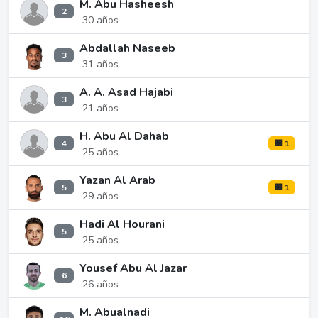
M. Abu Hasheesh
2
30 años
Abdallah Naseeb
3
31 años
A. A. Asad Hajabi
3
21 años
H. Abu Al Dahab
4
🟨 1
25 años
Yazan Al Arab
5
🟨 1
29 años
Hadi Al Hourani
5
25 años
Yousef Abu Al Jazar
6
26 años
M. Abualnadi