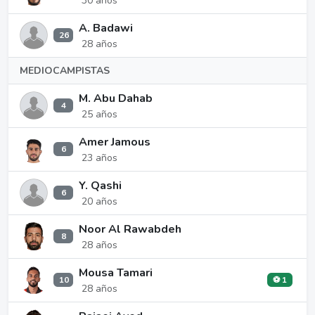
30 años
A. Badawi
26
28 años
MEDIOCAMPISTAS
M. Abu Dahab
4
25 años
Amer Jamous
6
23 años
Y. Qashi
6
20 años
Noor Al Rawabdeh
8
28 años
Mousa Tamari
10
⚽ 1
28 años