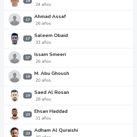
16
24 años
Ahmad Assaf
17
26 años
Saleem Obaid
17
33 años
Issam Smeeri
17
26 años
M. Abu Ghoush
18
20 años
Saed Al Rosan
19
28 años
Ehsan Haddad
23
31 años
Adham Al Quraishi
23