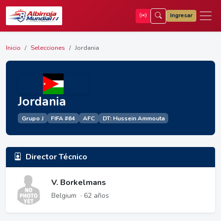
Ingresar
Inicio
Selecciones
Jordania
Jordania
Grupo J
FIFA #64
AFC
DT: Hussein Ammouta
Director Técnico
V. Borkelmans
Belgium
· 62 años