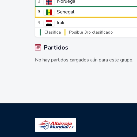
Noruega
2
Senegal
3
Irak
4
Clasifica
Posible 3ro clasificado
Partidos
No hay partidos cargados aún para este grupo.