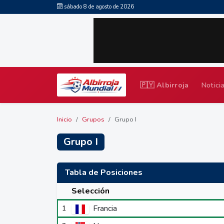
sábado 8 de agosto de 2026
🇵🇾 Albirroja
Notici
Inicio
Grupos
Grupo I
Grupo I
Tabla de Posiciones
Selección
Francia
1