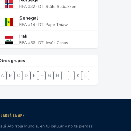
Noruega
FIFA #32 · DT: Ståle Solbakken
Senegal
FIFA #14 · DT: Pape Thiaw
Irak
FIFA #56 · DT: Jesús Casas
Otros grupos
A
B
C
D
E
F
G
H
I
J
K
L
CARGÁ LA APP
talá Albirroja Mundial en tu celular y no te pierdas