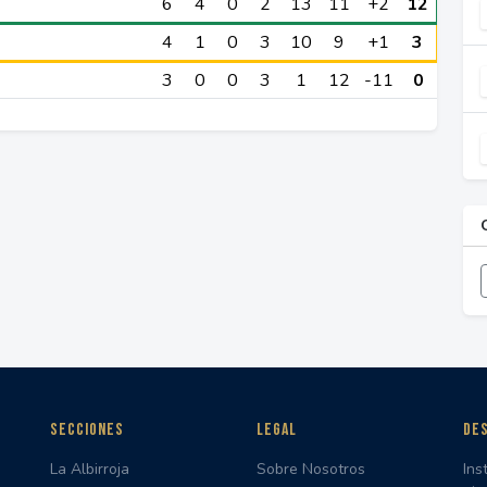
6
4
0
2
13
11
+2
12
4
1
0
3
10
9
+1
3
3
0
0
3
1
12
-11
0
SECCIONES
LEGAL
DES
La Albirroja
Sobre Nosotros
Ins