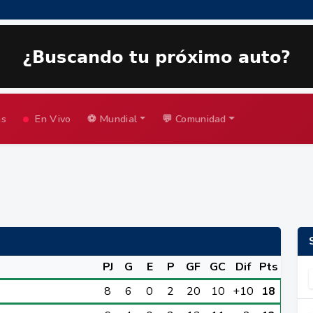
as
En Vivo
⚽ Mundial
💬 Comunidad
PJ
G
E
P
GF
GC
Dif
Pts
8
6
0
2
20
10
+10
18