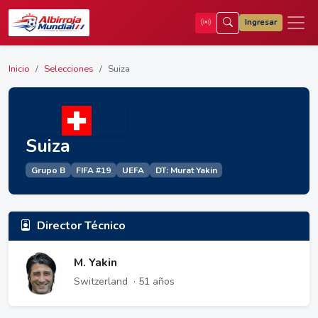
Ingresar
Inicio
Selecciones
Suiza
Suiza
Grupo B
FIFA #19
UEFA
DT: Murat Yakin
Director Técnico
M. Yakin
Switzerland
· 51 años