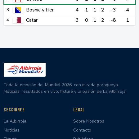
Bosnia y Her
4
1
1
2
-3
4
3
Catar
3
0
1
2
-8
1
4
Toda la emoción del Mundial 2026, con mirada paraguaya.
Noticias, resultados en vivo, fixture y la pasión de La Albirroja.
SECCIONES
LEGAL
La Albirroja
Sobre Nosotros
Noticias
Contacto