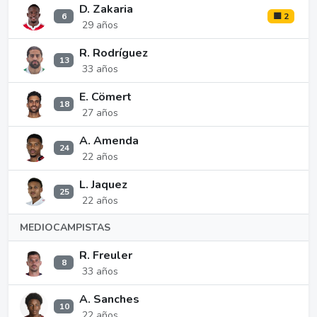
D. Zakaria
6
🟨 2
29 años
R. Rodríguez
13
33 años
E. Cömert
18
27 años
A. Amenda
24
22 años
L. Jaquez
25
22 años
MEDIOCAMPISTAS
R. Freuler
8
33 años
A. Sanches
10
22 años