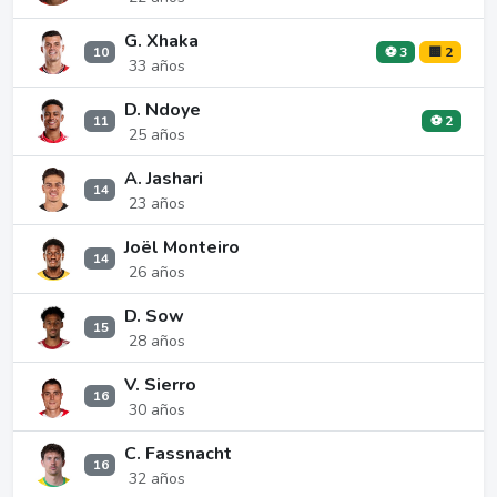
G. Xhaka
10
⚽ 3
🟨 2
33 años
D. Ndoye
11
⚽ 2
25 años
A. Jashari
14
23 años
Joël Monteiro
14
26 años
D. Sow
15
28 años
V. Sierro
16
30 años
C. Fassnacht
16
32 años