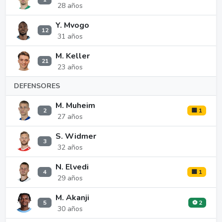
28 años
Y. Mvogo
12
31 años
M. Keller
21
23 años
DEFENSORES
M. Muheim
2
🟨 1
27 años
S. Widmer
3
32 años
N. Elvedi
4
🟨 1
29 años
M. Akanji
5
⚽ 2
30 años