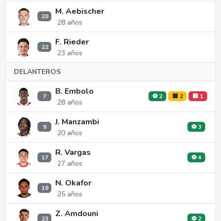
M. Aebischer
20
28 años
F. Rieder
22
23 años
DELANTEROS
B. Embolo
7
⚽ 2
🟨 2
🟥 1
28 años
J. Manzambi
9
⚽ 3
20 años
R. Vargas
17
⚽ 4
27 años
N. Okafor
19
25 años
Z. Amdouni
23
⚽ 2