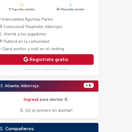
20
0
🃏 Figuritas cambio
🧸 Playmobil cambio
 Intercambiá figuritas Panini
🧸 Coleccioná Playmobil Albirrojos
💪 Alentá a los jugadores
💬 Publicá en la comunidad
⭐ Ganá puntos y subí en el ranking
Registrate gratis
Registrate con Google en 2 segundos
0 💪
Aliento Albirrojo
Ingresá
para alentar 💪
💪 ¡Sé el primero en alentar!
Compañeros