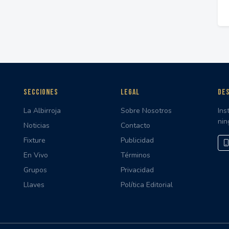
SECCIONES
LEGAL
DES
La Albirroja
Sobre Nosotros
Ins
nin
Noticias
Contacto
Fixture
Publicidad
En Vivo
Términos
Grupos
Privacidad
Llaves
Política Editorial