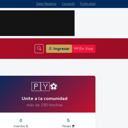
Sobre Nosotros
Contacto
Publicidad
Ingresar
En Vivo
🇵🇾⚽
Unite a la comunidad
más de 190 hinchas
0
5
Alientos 💪
Países 🌍