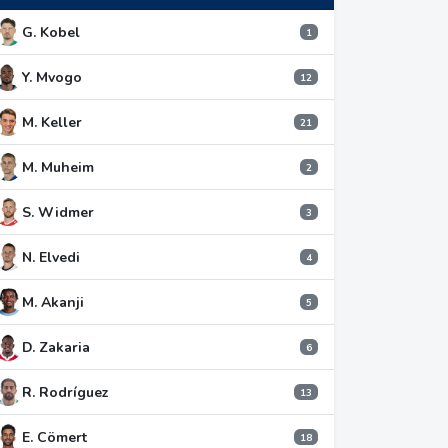
G. Kobel
1
Y. Mvogo
12
M. Keller
21
M. Muheim
2
S. Widmer
3
N. Elvedi
4
M. Akanji
5
D. Zakaria
6
R. Rodríguez
13
E. Cömert
18