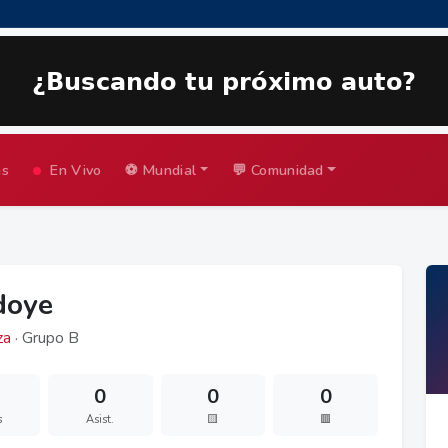
as
En Vivo
⚽ Mundial
💬 Comunidad
doye
za
· Grupo B
0
0
0
s
Asist.
🟨
🟥