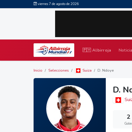
viernes 7 de agosto de 2026
🇵🇾 Albirroja
Notici
Inicio
Selecciones
Suiza
D. Ndoye
D. N
Sui
2
Gole