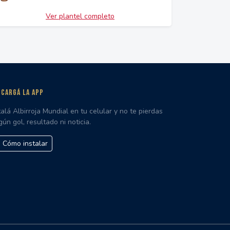
Ver plantel completo
CARGÁ LA APP
talá Albirroja Mundial en tu celular y no te pierdas
gún gol, resultado ni noticia.
Cómo instalar