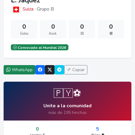
L. Jaquez
Suiza
· Grupo B
0
0
0
0
Goles
Asist.
🟨
🟥
Convocado al Mundial 2026
WhatsApp
Copiar
🇵🇾⚽
Unite a la comunidad
más de 195 hinchas
0
5
Alientos 💪
Países 🌍