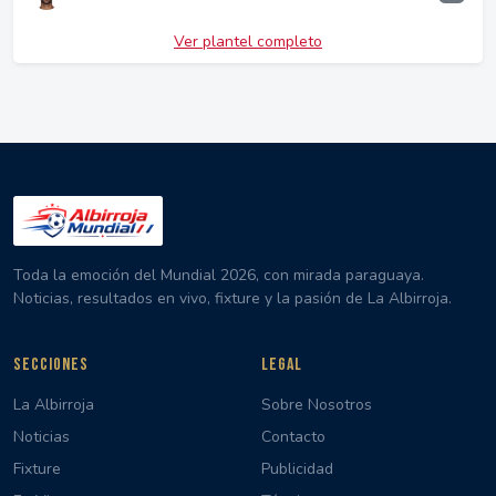
Ver plantel completo
Toda la emoción del Mundial 2026, con mirada paraguaya.
Noticias, resultados en vivo, fixture y la pasión de La Albirroja.
SECCIONES
LEGAL
La Albirroja
Sobre Nosotros
Noticias
Contacto
Fixture
Publicidad