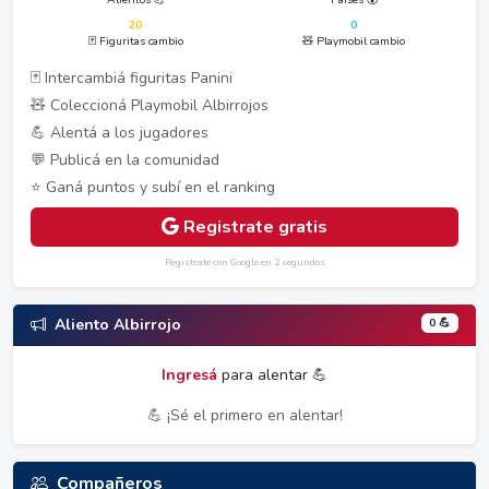
20
0
🃏 Figuritas cambio
🧸 Playmobil cambio
🃏 Intercambiá figuritas Panini
🧸 Coleccioná Playmobil Albirrojos
💪 Alentá a los jugadores
💬 Publicá en la comunidad
⭐ Ganá puntos y subí en el ranking
Registrate gratis
Registrate con Google en 2 segundos
0 💪
Aliento Albirrojo
Ingresá
para alentar 💪
💪 ¡Sé el primero en alentar!
Compañeros