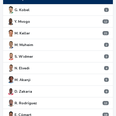
G. Kobel
1
Y. Mvogo
12
M. Keller
21
M. Muheim
2
S. Widmer
3
N. Elvedi
4
M. Akanji
5
D. Zakaria
6
R. Rodríguez
13
E. Cömert
18