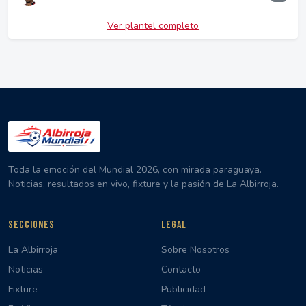
Ver plantel completo
Toda la emoción del Mundial 2026, con mirada paraguaya.
Noticias, resultados en vivo, fixture y la pasión de La Albirroja.
SECCIONES
LEGAL
La Albirroja
Sobre Nosotros
Noticias
Contacto
Fixture
Publicidad