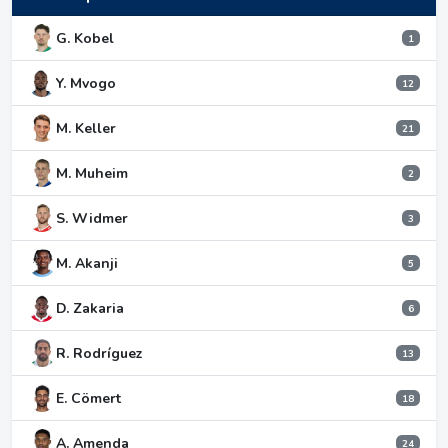
G. Kobel
1
Y. Mvogo
12
M. Keller
21
M. Muheim
2
S. Widmer
3
M. Akanji
5
D. Zakaria
6
R. Rodríguez
13
E. Cömert
18
A. Amenda
24