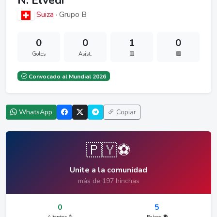
N. Elvedi
Suiza
· Grupo B
0
0
1
0
Goles
Asist.
🟨
🟥
Convocado al Mundial 2026
WhatsApp
Copiar
🇵🇾⚽
Unite a la comunidad
más de 197 hinchas
0
5
Alientos 💪
Países 🌍