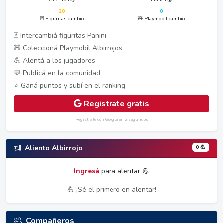
20
0
🃏 Figuritas cambio
🧸 Playmobil cambio
🃏 Intercambiá figuritas Panini
🧸 Coleccioná Playmobil Albirrojos
💪 Alentá a los jugadores
💬 Publicá en la comunidad
⭐ Ganá puntos y subí en el ranking
Registrate gratis
Registrate con Google en 2 segundos
0 💪
Aliento Albirrojo
Ingresá
para alentar 💪
💪 ¡Sé el primero en alentar!
Compañeros