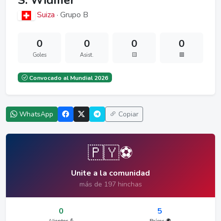
S. Widmer
Suiza
· Grupo B
0
0
0
0
Goles
Asist.
🟨
🟥
Convocado al Mundial 2026
WhatsApp
Copiar
🇵🇾⚽
Unite a la comunidad
más de 197 hinchas
0
5
Alientos 💪
Países 🌍