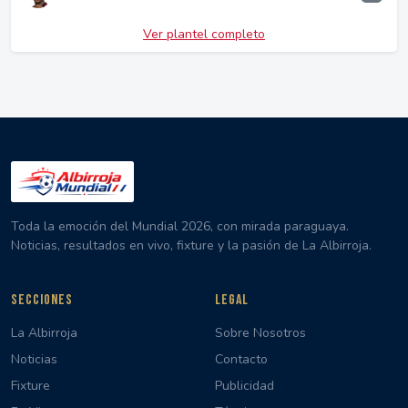
Ver plantel completo
Toda la emoción del Mundial 2026, con mirada paraguaya.
Noticias, resultados en vivo, fixture y la pasión de La Albirroja.
SECCIONES
LEGAL
La Albirroja
Sobre Nosotros
Noticias
Contacto
Fixture
Publicidad