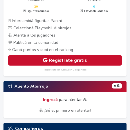
20
0
🃏 Figuritas cambio
🧸 Playmobil cambio
🃏 Intercambiá figuritas Panini
🧸 Coleccioná Playmobil Albirrojos
💪 Alentá a los jugadores
💬 Publicá en la comunidad
⭐ Ganá puntos y subí en el ranking
Registrate gratis
Registrate con Google en 2 segundos
0 💪
Aliento Albirrojo
Ingresá
para alentar 💪
💪 ¡Sé el primero en alentar!
Compañeros