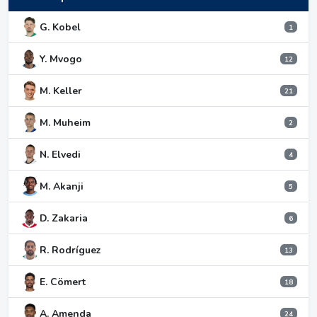
G. Kobel
1
Y. Mvogo
12
M. Keller
21
M. Muheim
2
N. Elvedi
4
M. Akanji
5
D. Zakaria
6
R. Rodríguez
13
E. Cömert
18
A. Amenda
24