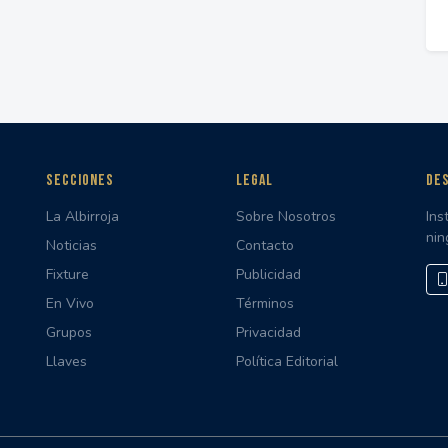
SECCIONES
LEGAL
DES
La Albirroja
Sobre Nosotros
Ins
nin
Noticias
Contacto
Fixture
Publicidad
En Vivo
Términos
Grupos
Privacidad
Llaves
Política Editorial