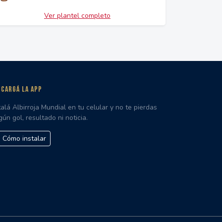
Ver plantel completo
CARGÁ LA APP
talá Albirroja Mundial en tu celular y no te pierdas
gún gol, resultado ni noticia.
Cómo instalar