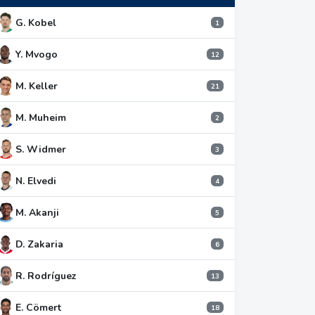
G. Kobel
1
Y. Mvogo
12
M. Keller
21
M. Muheim
2
S. Widmer
3
N. Elvedi
4
M. Akanji
5
D. Zakaria
6
R. Rodríguez
13
E. Cömert
18