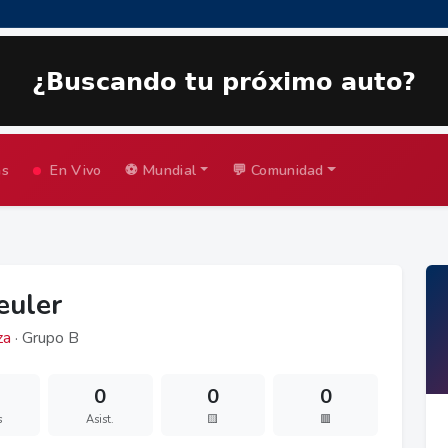
as
En Vivo
⚽ Mundial
💬 Comunidad
euler
za
· Grupo B
0
0
0
s
Asist.
🟨
🟥