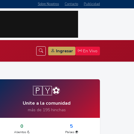
Sobre Nosotros
Contacto
Publicidad
Ingresar
En Vivo
🇵🇾⚽
Unite a la comunidad
más de 195 hinchas
0
5
Alientos 💪
Países 🌍