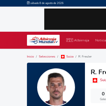
sábado 8 de agosto de 2026
🇵🇾 Albirroja
Notici
Inicio
Selecciones
Suiza
R. Freuler
R. Fr
Sui
0
Gole