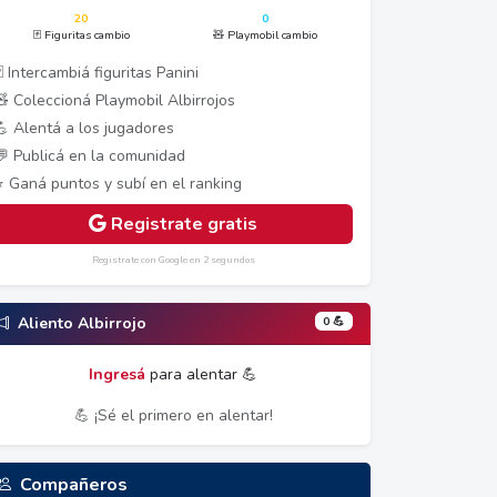
20
0
🃏 Figuritas cambio
🧸 Playmobil cambio
 Intercambiá figuritas Panini
🧸 Coleccioná Playmobil Albirrojos
💪 Alentá a los jugadores
💬 Publicá en la comunidad
⭐ Ganá puntos y subí en el ranking
Registrate gratis
Registrate con Google en 2 segundos
0 💪
Aliento Albirrojo
Ingresá
para alentar 💪
💪 ¡Sé el primero en alentar!
Compañeros