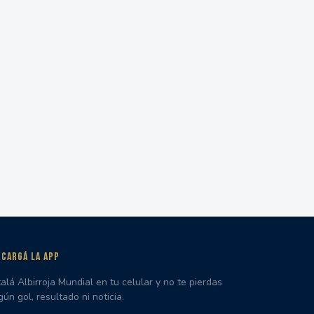
CARGÁ LA APP
talá Albirroja Mundial en tu celular y no te pierdas
gún gol, resultado ni noticia.