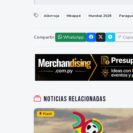
Albirroja
Mbappé
Mundial 2026
Paragu
Compartir:
WhatsApp
Copi
Noticias relacionadas
Flash