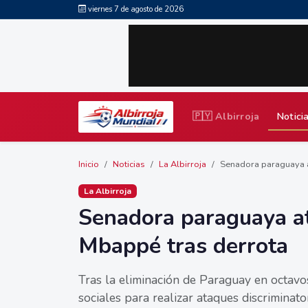
viernes 7 de agosto de 2026
🇵🇾 Albirroja
Notici
Inicio
Noticias
La Albirroja
Senadora paraguaya at
La Albirroja
Senadora paraguaya at
Mbappé tras derrota
Tras la eliminación de Paraguay en octavo
sociales para realizar ataques discriminato