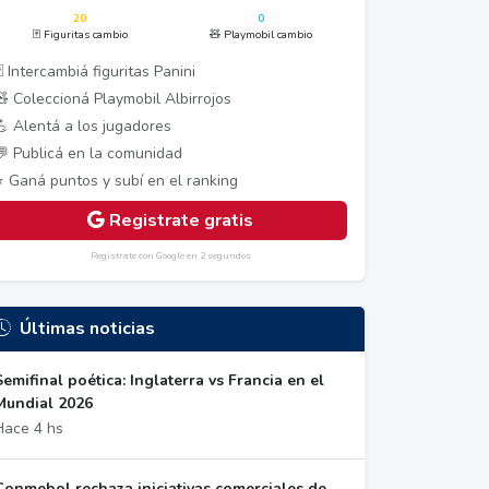
20
0
🃏 Figuritas cambio
🧸 Playmobil cambio
 Intercambiá figuritas Panini
🧸 Coleccioná Playmobil Albirrojos
💪 Alentá a los jugadores
💬 Publicá en la comunidad
⭐ Ganá puntos y subí en el ranking
Registrate gratis
Registrate con Google en 2 segundos
Últimas noticias
Semifinal poética: Inglaterra vs Francia en el
Mundial 2026
Hace 4 hs
Conmebol rechaza iniciativas comerciales de