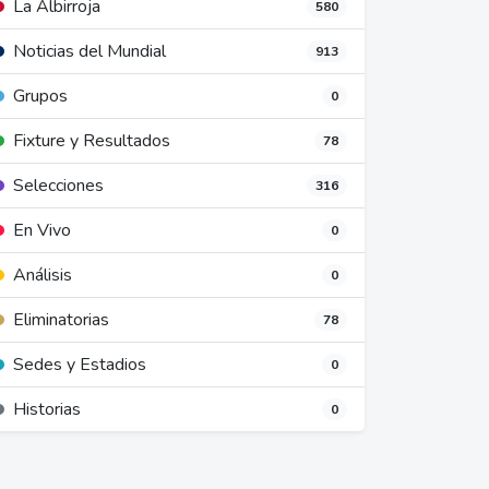
La Albirroja
580
Noticias del Mundial
913
Grupos
0
Fixture y Resultados
78
Selecciones
316
En Vivo
0
Análisis
0
Eliminatorias
78
Sedes y Estadios
0
Historias
0