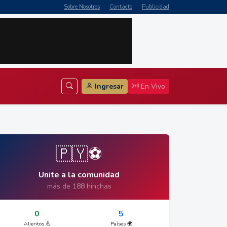
Sobre Nosotros
Contacto
Publicidad
Ingresar
En Vivo
🇵🇾⚽
Unite a la comunidad
más de 188 hinchas
0
5
Alientos 💪
Países 🌍