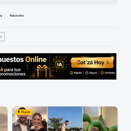
ay
Racismo
ar
Flash