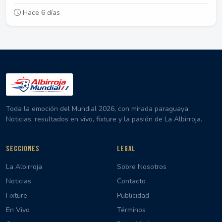
Hace 6 días
Toda la emoción del Mundial 2026, con mirada paraguaya.
Noticias, resultados en vivo, fixture y la pasión de La Albirroja.
SECCIONES
LEGAL
La Albirroja
Sobre Nosotros
Noticias
Contacto
Fixture
Publicidad
En Vivo
Términos