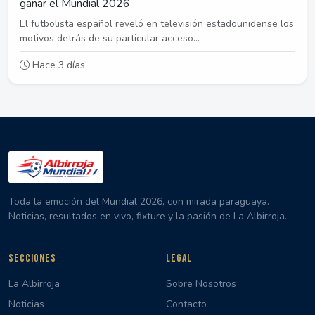
ganar el Mundial 2026
El futbolista español reveló en televisión estadounidense los
motivos detrás de su particular acceso...
Hace 3 días
Toda la emoción del Mundial 2026, con mirada paraguaya.
Noticias, resultados en vivo, fixture y la pasión de La Albirroja.
SECCIONES
LEGAL
La Albirroja
Sobre Nosotros
Noticias
Contacto