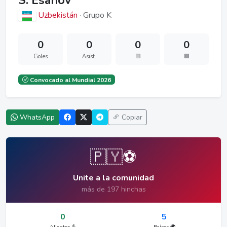
S. Esanov
Uzbekistán
· Grupo K
0
0
0
0
Goles
Asist.
🟨
🟥
Convocado al Mundial 2026
WhatsApp
Copiar
🇵🇾⚽
Unite a la comunidad
más de 197 hinchas
0
5
Alientos 💪
Países 🌍