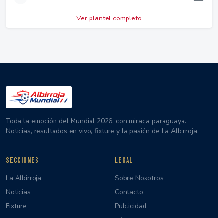
Ver plantel completo
Toda la emoción del Mundial 2026, con mirada paraguaya.
Noticias, resultados en vivo, fixture y la pasión de La Albirroja.
SECCIONES
LEGAL
La Albirroja
Sobre Nosotros
Noticias
Contacto
Fixture
Publicidad