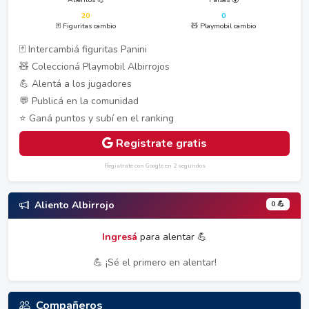
20
0
🃏 Figuritas cambio
🧸 Playmobil cambio
🃏 Intercambiá figuritas Panini
🧸 Coleccioná Playmobil Albirrojos
💪 Alentá a los jugadores
💬 Publicá en la comunidad
⭐ Ganá puntos y subí en el ranking
Registrate gratis
Registrate con Google en 2 segundos
0 💪
Aliento Albirrojo
Ingresá
para alentar 💪
💪 ¡Sé el primero en alentar!
Compañeros