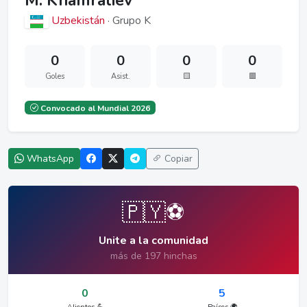
M. Khamraliev
Uzbekistán
· Grupo K
0
0
0
0
Goles
Asist.
🟨
🟥
Convocado al Mundial 2026
WhatsApp
Copiar
🇵🇾⚽
Unite a la comunidad
más de 197 hinchas
0
5
Alientos 💪
Países 🌍