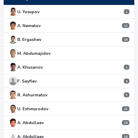
U. Yusupov
1
A. Nematov
12
B. Ergashev
16
M. Abdumajidov
A. Khusanov
2
F. Sayfiev
4
R. Ashurmatov
5
U. Eshmurodov
15
A. Abdullaev
18
A. Abdullaev
18