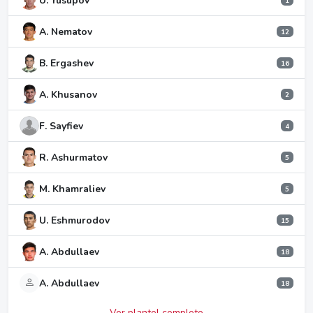
U. Yusupov
1
A. Nematov
12
B. Ergashev
16
A. Khusanov
2
F. Sayfiev
4
R. Ashurmatov
5
M. Khamraliev
5
U. Eshmurodov
15
A. Abdullaev
18
A. Abdullaev
18
Ver plantel completo