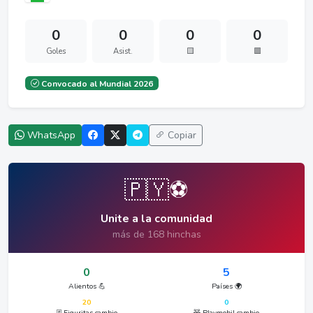
0
0
0
0
Goles
Asist.
🟨
🟥
Convocado al Mundial 2026
WhatsApp
Copiar
🇵🇾⚽
Unite a la comunidad
más de 168 hinchas
0
5
Alientos 💪
Países 🌍
20
0
🃏 Figuritas cambio
🧸 Playmobil cambio