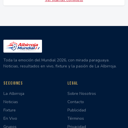
Toda la emoción del Mundial 2026, con mirada paraguaya.
Noticias, resultados en vivo, fixture y la pasión de La Albirroja.
SECCIONES
LEGAL
La Albirroja
Sobre Nosotros
Noticias
Contacto
Fixture
Publicidad
En Vivo
Términos
Grupos
Privacidad