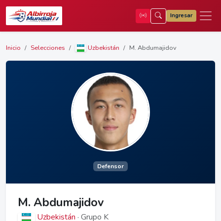
Ingresar
Inicio
Selecciones
Uzbekistán
M. Abdumajidov
Defensor
M. Abdumajidov
Uzbekistán
· Grupo K