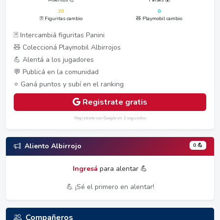
20
0
🃏 Figuritas cambio
🧸 Playmobil cambio
🃏 Intercambiá figuritas Panini
🧸 Coleccioná Playmobil Albirrojos
💪 Alentá a los jugadores
💬 Publicá en la comunidad
⭐ Ganá puntos y subí en el ranking
Registrate gratis
Registrate con Google en 2 segundos
0 💪
Aliento Albirrojo
Ingresá
para alentar 💪
💪 ¡Sé el primero en alentar!
Compañeros