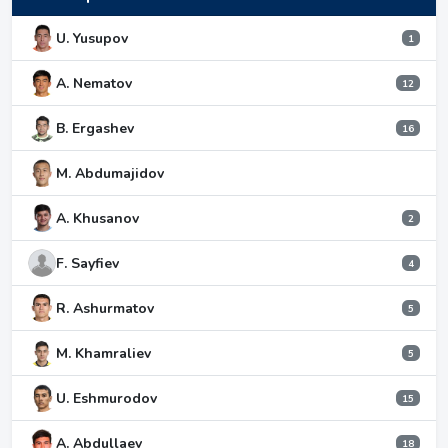
U. Yusupov
1
A. Nematov
12
B. Ergashev
16
M. Abdumajidov
A. Khusanov
2
F. Sayfiev
4
R. Ashurmatov
5
M. Khamraliev
5
U. Eshmurodov
15
A. Abdullaev
18