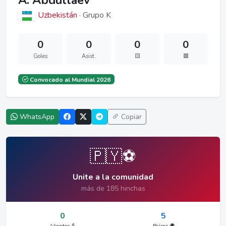
A. Abdullaev
Uzbekistán
· Grupo K
0
0
0
0
Goles
Asist.
🟨
🟥
Convocado al Mundial 2026
WhatsApp
Copiar
🇵🇾⚽
Unite a la comunidad
más de 185 hinchas
0
5
Alientos 💪
Países 🌍