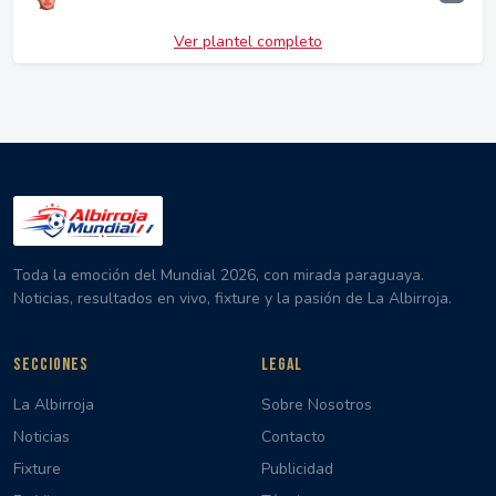
Ver plantel completo
Toda la emoción del Mundial 2026, con mirada paraguaya.
Noticias, resultados en vivo, fixture y la pasión de La Albirroja.
SECCIONES
LEGAL
La Albirroja
Sobre Nosotros
Noticias
Contacto
Fixture
Publicidad