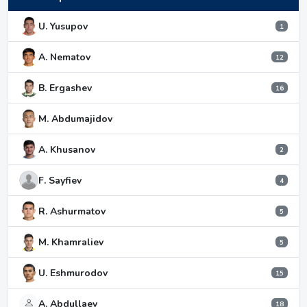
U. Yusupov
1
A. Nematov
12
B. Ergashev
16
M. Abdumajidov
A. Khusanov
2
F. Sayfiev
4
R. Ashurmatov
5
M. Khamraliev
5
U. Eshmurodov
15
A. Abdullaev
18