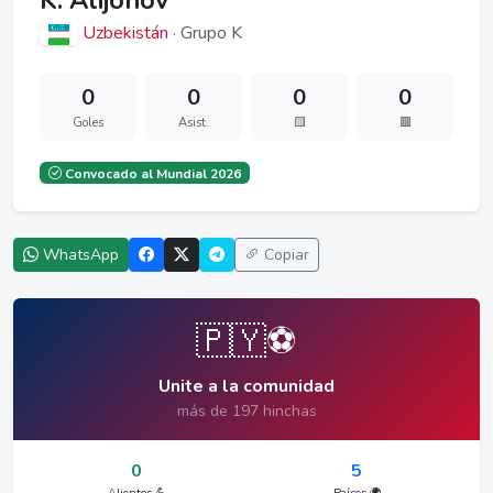
K. Alijonov
Uzbekistán
· Grupo K
0
0
0
0
Goles
Asist.
🟨
🟥
Convocado al Mundial 2026
WhatsApp
Copiar
🇵🇾⚽
Unite a la comunidad
más de 197 hinchas
0
5
Alientos 💪
Países 🌍