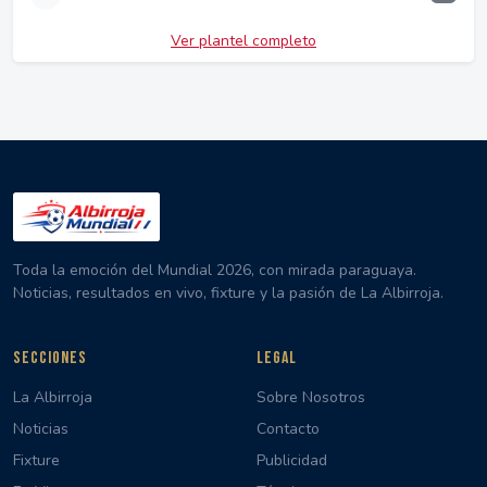
Ver plantel completo
Toda la emoción del Mundial 2026, con mirada paraguaya.
Noticias, resultados en vivo, fixture y la pasión de La Albirroja.
SECCIONES
LEGAL
La Albirroja
Sobre Nosotros
Noticias
Contacto
Fixture
Publicidad