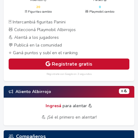
20
0
🃏 Figuritas cambio
🧸 Playmobil cambio
🃏 Intercambiá figuritas Panini
🧸 Coleccioná Playmobil Albirrojos
💪 Alentá a los jugadores
💬 Publicá en la comunidad
⭐ Ganá puntos y subí en el ranking
Registrate gratis
Registrate con Google en 2 segundos
0 💪
Aliento Albirrojo
Ingresá
para alentar 💪
💪 ¡Sé el primero en alentar!
Compañeros