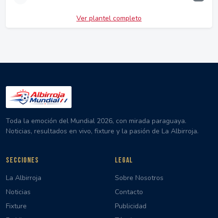
Ver plantel completo
Toda la emoción del Mundial 2026, con mirada paraguaya.
Noticias, resultados en vivo, fixture y la pasión de La Albirroja.
SECCIONES
LEGAL
La Albirroja
Sobre Nosotros
Noticias
Contacto
Fixture
Publicidad