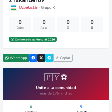
J. Iskanderov
Uzbekistán
· Grupo K
0
0
0
0
Goles
Asist.
🟨
🟥
Convocado al Mundial 2026
WhatsApp
Copiar
🇵🇾⚽
Unite a la comunidad
más de 175 hinchas
0
5
Alientos 💪
Países 🌍