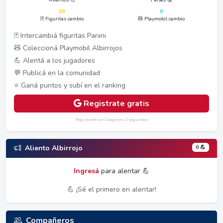
20
0
🃏 Figuritas cambio
🧸 Playmobil cambio
🃏 Intercambiá figuritas Panini
🧸 Coleccioná Playmobil Albirrojos
💪 Alentá a los jugadores
💬 Publicá en la comunidad
⭐ Ganá puntos y subí en el ranking
Registrate gratis
Registrate con Google en 2 segundos
0 💪
Aliento Albirrojo
Ingresá
para alentar 💪
💪 ¡Sé el primero en alentar!
Compañeros