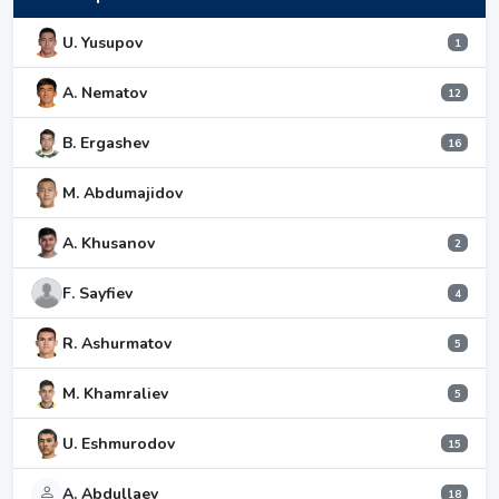
U. Yusupov
1
A. Nematov
12
B. Ergashev
16
M. Abdumajidov
A. Khusanov
2
F. Sayfiev
4
R. Ashurmatov
5
M. Khamraliev
5
U. Eshmurodov
15
A. Abdullaev
18