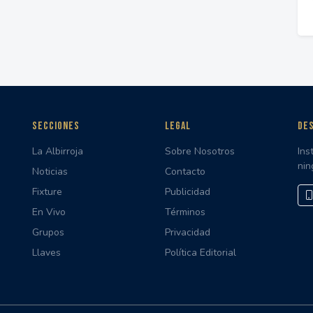
SECCIONES
LEGAL
DES
La Albirroja
Sobre Nosotros
Ins
nin
Noticias
Contacto
Fixture
Publicidad
En Vivo
Términos
Grupos
Privacidad
Llaves
Política Editorial