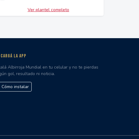
Ver plantel completo
CARGÁ LA APP
talá Albirroja Mundial en tu celular y no te pierdas
gún gol, resultado ni noticia.
Cómo instalar