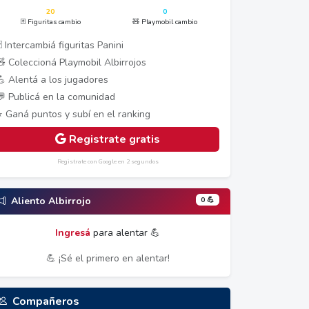
20
0
🃏 Figuritas cambio
🧸 Playmobil cambio
 Intercambiá figuritas Panini
🧸 Coleccioná Playmobil Albirrojos
💪 Alentá a los jugadores
💬 Publicá en la comunidad
⭐ Ganá puntos y subí en el ranking
Registrate gratis
Registrate con Google en 2 segundos
0 💪
Aliento Albirrojo
Ingresá
para alentar 💪
💪 ¡Sé el primero en alentar!
Compañeros