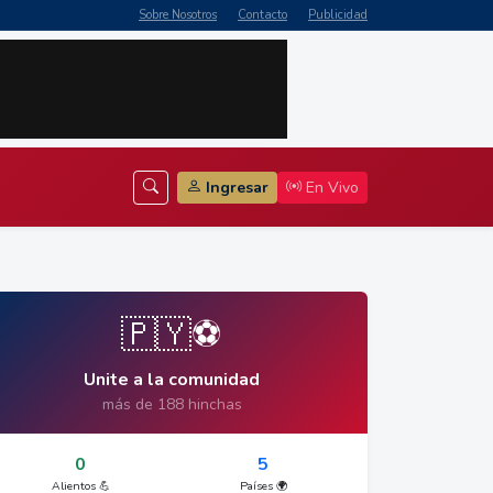
Sobre Nosotros
Contacto
Publicidad
Ingresar
En Vivo
🇵🇾⚽
Unite a la comunidad
más de 188 hinchas
0
5
Alientos 💪
Países 🌍