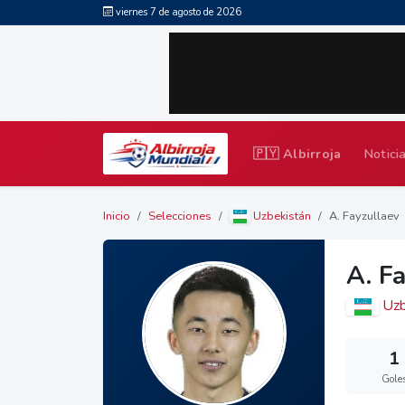
viernes 7 de agosto de 2026
🇵🇾 Albirroja
Notici
Inicio
Selecciones
Uzbekistán
A. Fayzullaev
A. F
Uzb
1
Gole