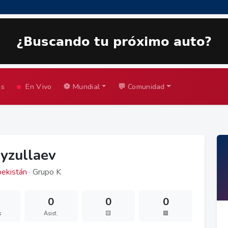
as
En Vivo
⚽ Mundial
💬 Comunidad
ayzullaev
ekistán
· Grupo K
0
0
0
s
Asist.
🟨
🟥