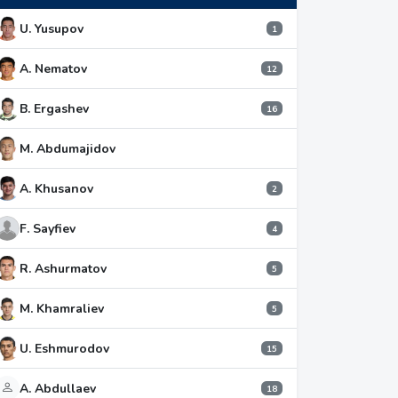
U. Yusupov
1
A. Nematov
12
B. Ergashev
16
M. Abdumajidov
A. Khusanov
2
F. Sayfiev
4
R. Ashurmatov
5
M. Khamraliev
5
U. Eshmurodov
15
A. Abdullaev
18