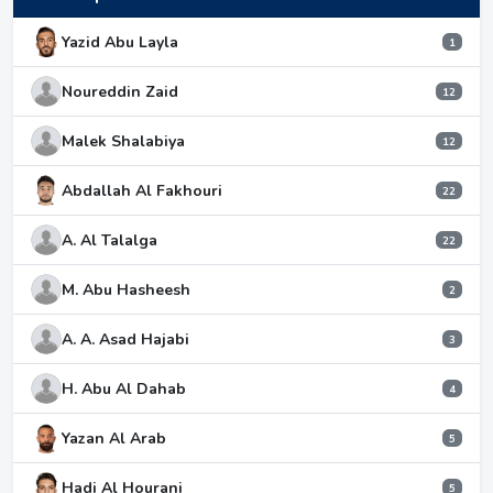
Yazid Abu Layla
1
Noureddin Zaid
12
Malek Shalabiya
12
Abdallah Al Fakhouri
22
A. Al Talalga
22
M. Abu Hasheesh
2
A. A. Asad Hajabi
3
H. Abu Al Dahab
4
Yazan Al Arab
5
Hadi Al Hourani
5