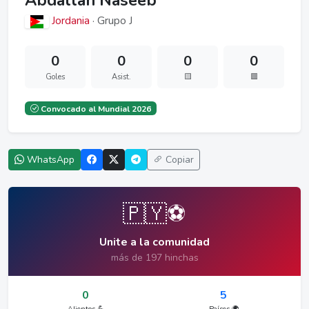
Abdallah Naseeb
Jordania
· Grupo J
0
0
0
0
Goles
Asist.
🟨
🟥
Convocado al Mundial 2026
WhatsApp
Copiar
🇵🇾⚽
Unite a la comunidad
más de 197 hinchas
0
5
Alientos 💪
Países 🌍