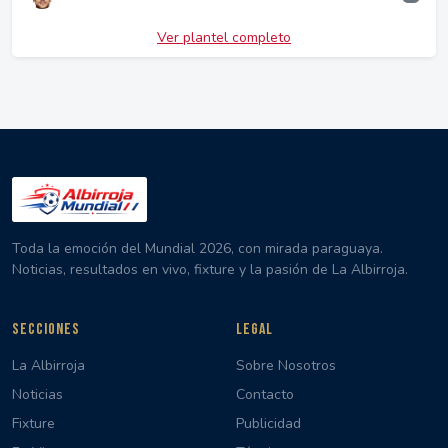
Ver plantel completo
Toda la emoción del Mundial 2026, con mirada paraguaya.
Noticias, resultados en vivo, fixture y la pasión de La Albirroja.
SECCIONES
LEGAL
La Albirroja
Sobre Nosotros
Noticias
Contacto
Fixture
Publicidad