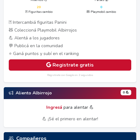
20
0
🃏 Figuritas cambio
🧸 Playmobil cambio
🃏 Intercambiá figuritas Panini
🧸 Coleccioná Playmobil Albirrojos
💪 Alentá a los jugadores
💬 Publicá en la comunidad
⭐ Ganá puntos y subí en el ranking
Registrate gratis
Registrate con Google en 2 segundos
0 💪
Aliento Albirrojo
Ingresá
para alentar 💪
💪 ¡Sé el primero en alentar!
Compañeros