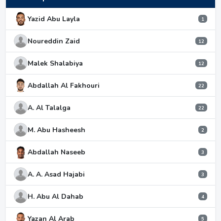
Yazid Abu Layla
1
Noureddin Zaid
12
Malek Shalabiya
12
Abdallah Al Fakhouri
22
A. Al Talalga
22
M. Abu Hasheesh
2
Abdallah Naseeb
3
A. A. Asad Hajabi
3
H. Abu Al Dahab
4
Yazan Al Arab
5