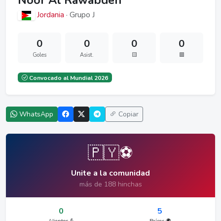
Noor Al Rawabdeh
Jordania
· Grupo J
0
0
0
0
Goles
Asist.
🟨
🟥
Convocado al Mundial 2026
WhatsApp
Copiar
🇵🇾⚽
Unite a la comunidad
más de 188 hinchas
0
5
Alientos 💪
Países 🌍