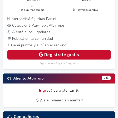
20
0
🃏 Figuritas cambio
🧸 Playmobil cambio
🃏 Intercambiá figuritas Panini
🧸 Coleccioná Playmobil Albirrojos
💪 Alentá a los jugadores
💬 Publicá en la comunidad
⭐ Ganá puntos y subí en el ranking
Registrate gratis
Registrate con Google en 2 segundos
0 💪
Aliento Albirrojo
Ingresá
para alentar 💪
💪 ¡Sé el primero en alentar!
Compañeros