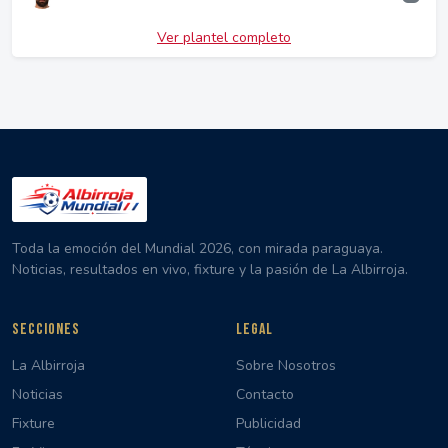
Ver plantel completo
Toda la emoción del Mundial 2026, con mirada paraguaya.
Noticias, resultados en vivo, fixture y la pasión de La Albirroja.
SECCIONES
LEGAL
La Albirroja
Sobre Nosotros
Noticias
Contacto
Fixture
Publicidad