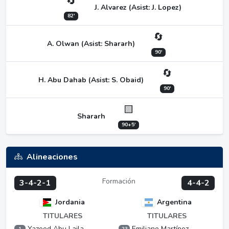
🔄
J. Alvarez (Asist: J. Lopez)
82'
🔄
A. Olwan (Asist: Shararh)
90'
🔄
H. Abu Dahab (Asist: S. Obaid)
90'
🟨
Shararh
90+5'
Alineaciones
Formación
3-4-2-1
4-4-2
Jordania
Argentina
TITULARES
TITULARES
Yazeed Abu Laila
Emiliano Martínez
1
23