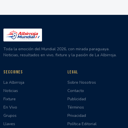
Toda la emoción del Mundial 2026, con mirada paraguaya.
Noticias, resultados en vivo, fixture y la pasión de La Albirroja.
SECCIONES
LEGAL
La Albirroja
Sobre Nosotros
Noticias
Contacto
Fixture
Publicidad
En Vivo
Términos
Grupos
Privacidad
Llaves
Política Editorial