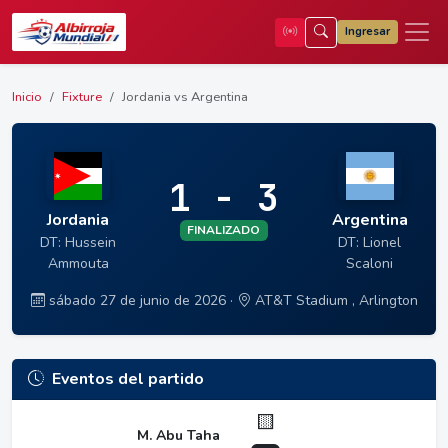
Ingresar
Inicio
Fixture
Jordania vs Argentina
1 - 3
Jordania
Argentina
FINALIZADO
DT: Hussein
DT: Lionel
Ammouta
Scaloni
sábado 27 de junio de 2026 ·
AT&T Stadium , Arlington
Eventos del partido
🟨
M. Abu Taha