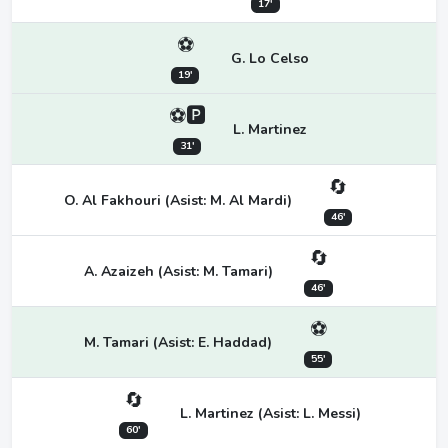
17'
⚽
G. Lo Celso
19'
⚽🅿
L. Martinez
31'
🔄
O. Al Fakhouri (Asist: M. Al Mardi)
46'
🔄
A. Azaizeh (Asist: M. Tamari)
46'
⚽
M. Tamari (Asist: E. Haddad)
55'
🔄
L. Martinez (Asist: L. Messi)
60'