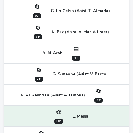
🔄
G. Lo Celso (Asist: T. Almada)
60'
🔄
N. Paz (Asist: A. Mac Allister)
61'
🟨
Y. Al Arab
64'
🔄
G. Simeone (Asist: V. Barco)
71'
🔄
N. Al Rashdan (Asist: A. Jamous)
76'
⚽
L. Messi
80'