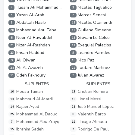
Husam Ali Mohammad Abudahab
Nicolás Tagliafico
4
3
Yazan Al-Arab
Marcos Senesi
5
2
Abdallah Nasib
Nicolás Otamendi
3
19
Mohannad Abu Taha
Giuliano Simeone
20
17
Noor Al-Rawabdeh
Giovani Lo Celso
8
11
Nizar Al-Rashdan
Exequiel Palacios
21
14
Ehsan Haddad
Leandro Paredes
23
5
Ali Olwan
Nico Paz
9
18
Ali Al Azaizeh
Lautaro Martínez
24
22
Odeh Fakhoury
Julián Alvarez
11
9
SUPLENTES
SUPLENTES
Mousa Tamari
Cristian Romero
10
13
Mahmoud Al-Mardi
Lionel Messi
13
10
Rajaei Ayed
José Manuel López
14
21
Mohammad Al Daoud
Valentín Barco
25
8
Mohammad Abu Zrayq
Thiago Almada
7
16
Ibrahim Sadeh
Rodrigo De Paul
15
7