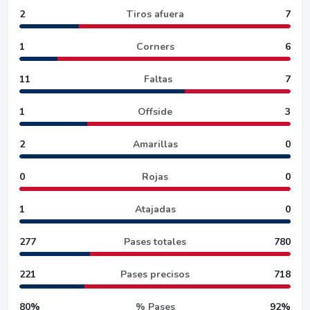
2
Tiros afuera
7
1
Corners
6
11
Faltas
7
1
Offside
3
2
Amarillas
0
0
Rojas
0
1
Atajadas
0
277
Pases totales
780
221
Pases precisos
718
80%
% Pases
92%