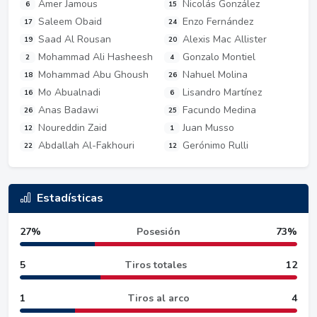
Amer Jamous
Nicolás González
6
15
Saleem Obaid
Enzo Fernández
17
24
Saad Al Rousan
Alexis Mac Allister
19
20
Mohammad Ali Hasheesh
Gonzalo Montiel
2
4
Mohammad Abu Ghoush
Nahuel Molina
18
26
Mo Abualnadi
Lisandro Martínez
16
6
Anas Badawi
Facundo Medina
26
25
Noureddin Zaid
Juan Musso
12
1
Abdallah Al-Fakhouri
Gerónimo Rulli
22
12
Estadísticas
27%
Posesión
73%
5
Tiros totales
12
1
Tiros al arco
4