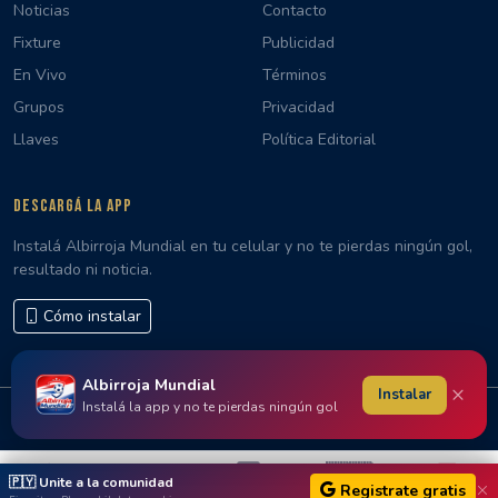
Noticias
Contacto
Fixture
Publicidad
En Vivo
Términos
Grupos
Privacidad
Llaves
Política Editorial
DESCARGÁ LA APP
Instalá Albirroja Mundial en tu celular y no te pierdas ningún gol,
resultado ni noticia.
Cómo instalar
Albirroja Mundial
×
Instalar
Instalá la app y no te pierdas ningún gol
© 2026 Albirroja Mundial · Hecho con 🇵🇾 en Paraguay
🇵🇾
🇵🇾 Unite a la comunidad
Registrate gratis