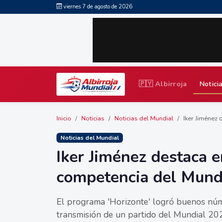
viernes 7 de agosto de 2026
🇵🇾 Albirroja
Notici
Inicio
Noticias
Noticias del Mundial
Iker Jiménez 
Noticias del Mundial
Iker Jiménez destaca e
competencia del Mund
El programa 'Horizonte' logró buenos núm
transmisión de un partido del Mundial 20