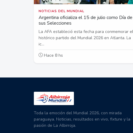
NOTICIAS DEL MUNDIAL
Argentina oficializa el 15 de julio como Día de
sus Selecciones
La AFA estableció esta fecha para conmemorar e
histórico partido del Mundial 2026 en Atlanta. La
ic...
Hace 8 hs
Toda la emoción del Mundial 2026, con mirada
paraguaya. Noticias, resultados en vivo, fixture y la
pasión de La Albirroja.