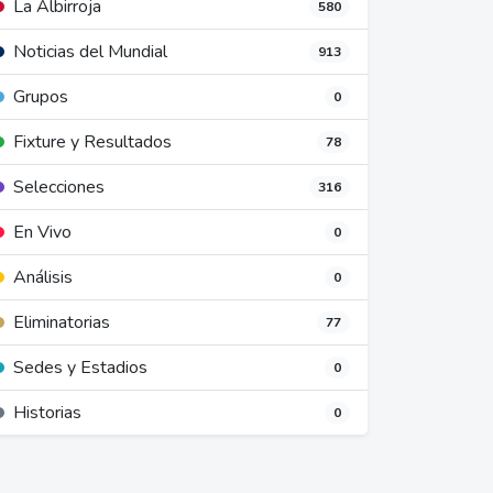
La Albirroja
580
Noticias del Mundial
913
Grupos
0
Fixture y Resultados
78
Selecciones
316
En Vivo
0
Análisis
0
Eliminatorias
77
Sedes y Estadios
0
Historias
0