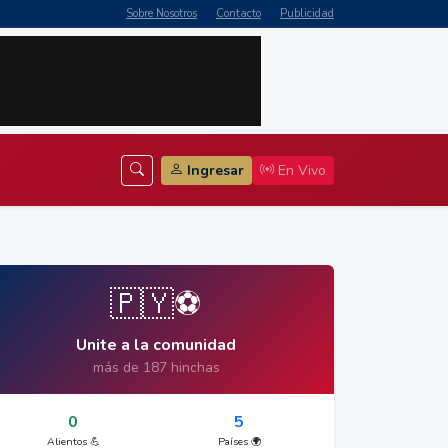
Sobre Nosotros
Contacto
Publicidad
Ingresar
En Vivo
🇵🇾⚽
Unite a la comunidad
más de 187 hinchas
0
5
Alientos 💪
Países 🌍