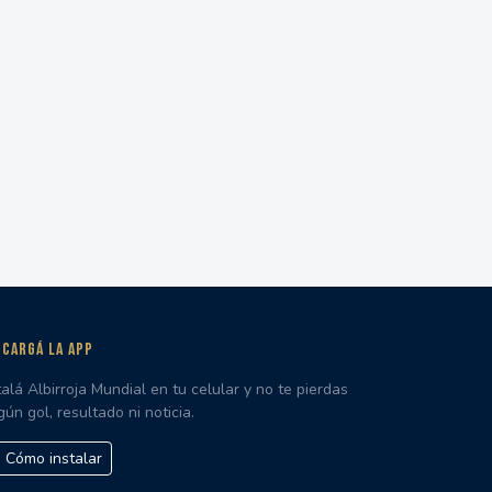
CARGÁ LA APP
talá Albirroja Mundial en tu celular y no te pierdas
gún gol, resultado ni noticia.
Cómo instalar