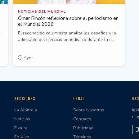
NOTICIAS DEL MUNDIAL
Ómar Rincón reflexiona sobre el periodismo en
el Mundial 2026
l
El reconocido columnista analiza los desafíos y lo
admirable del ejercicio periodístico durante la c...
Ayer
SECCIONES
LEGAL
DES
La Albirroja
Sobre Nosotros
Ins
nin
Noticias
Contacto
Fixture
Publicidad
En Vivo
Términos