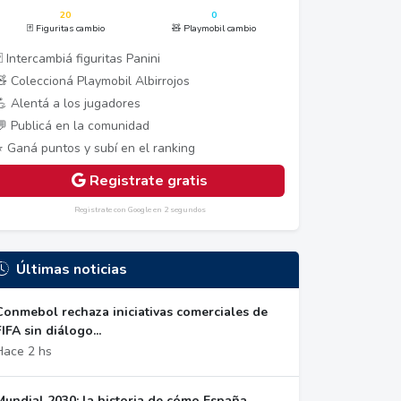
20
0
🃏 Figuritas cambio
🧸 Playmobil cambio
 Intercambiá figuritas Panini
🧸 Coleccioná Playmobil Albirrojos
💪 Alentá a los jugadores
💬 Publicá en la comunidad
⭐ Ganá puntos y subí en el ranking
Registrate gratis
Registrate con Google en 2 segundos
Últimas noticias
Conmebol rechaza iniciativas comerciales de
FIFA sin diálogo...
Hace 2 hs
Mundial 2030: la historia de cómo España,