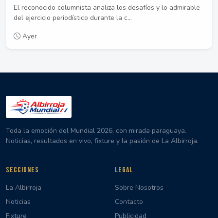
El reconocido columnista analiza los desafíos y lo admirable
del ejercicio periodístico durante la c...
Ayer
Toda la emoción del Mundial 2026, con mirada paraguaya.
Noticias, resultados en vivo, fixture y la pasión de La Albirroja.
SECCIONES
LEGAL
La Albirroja
Sobre Nosotros
Noticias
Contacto
Fixture
Publicidad