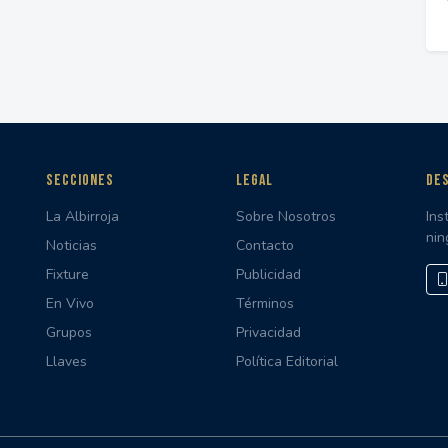
SECCIONES
LEGAL
DES
La Albirroja
Sobre Nosotros
Ins
nin
Noticias
Contacto
Fixture
Publicidad
En Vivo
Términos
Grupos
Privacidad
Llaves
Política Editorial