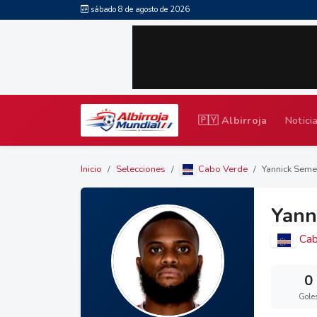
sábado 8 de agosto de 2026
🇵🇾 Albirroja
Notici
Inicio
Selecciones
Cabo Verde
Yannick Sem
Yann
Cab
0
Gole