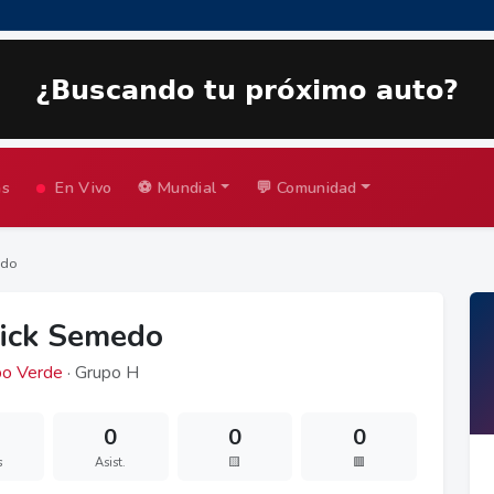
as
En Vivo
⚽ Mundial
💬 Comunidad
edo
ick Semedo
o Verde
· Grupo H
0
0
0
s
Asist.
🟨
🟥