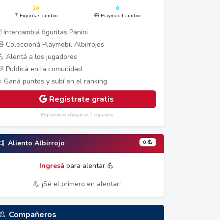
20
0
🃏 Figuritas cambio
🧸 Playmobil cambio
 Intercambiá figuritas Panini
🧸 Coleccioná Playmobil Albirrojos
💪 Alentá a los jugadores
💬 Publicá en la comunidad
⭐ Ganá puntos y subí en el ranking
Registrate gratis
Registrate con Google en 2 segundos
0 💪
Aliento Albirrojo
Ingresá
para alentar 💪
💪 ¡Sé el primero en alentar!
Compañeros