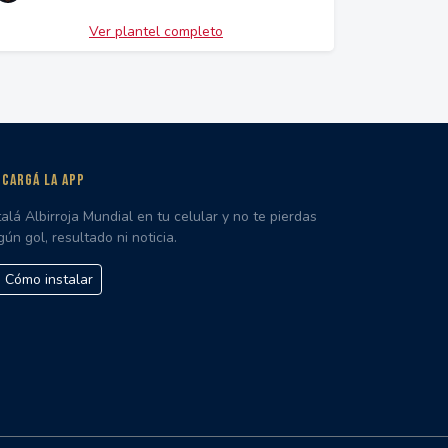
Ver plantel completo
CARGÁ LA APP
talá Albirroja Mundial en tu celular y no te pierdas
gún gol, resultado ni noticia.
Cómo instalar