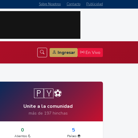
Sobre Nosotros
Contacto
Publicidad
Ingresar
En Vivo
🇵🇾⚽
Unite a la comunidad
más de 197 hinchas
0
5
Alientos 💪
Países 🌍