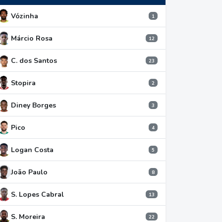
Vózinha
1
Márcio Rosa
12
C. dos Santos
23
Stopira
2
Diney Borges
3
Pico
4
Logan Costa
5
João Paulo
8
S. Lopes Cabral
13
S. Moreira
22