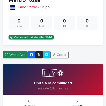
Márcio Rosa
Cabo Verde
· Grupo H
0
0
0
0
Goles
Asist.
🟨
🟥
Convocado al Mundial 2026
WhatsApp
Copiar
🇵🇾⚽
Unite a la comunidad
más de 182 hinchas
0
5
Alientos 💪
Países 🌍