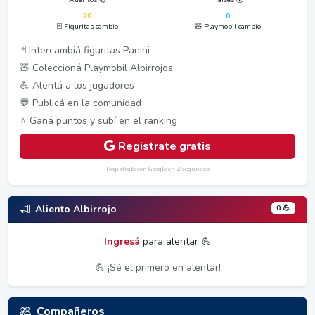
20
0
🃏 Figuritas cambio
🧸 Playmobil cambio
🃏 Intercambiá figuritas Panini
🧸 Coleccioná Playmobil Albirrojos
💪 Alentá a los jugadores
💬 Publicá en la comunidad
⭐ Ganá puntos y subí en el ranking
Registrate gratis
Registrate con Google en 2 segundos
0 💪
Aliento Albirrojo
Ingresá
para alentar 💪
💪 ¡Sé el primero en alentar!
Compañeros