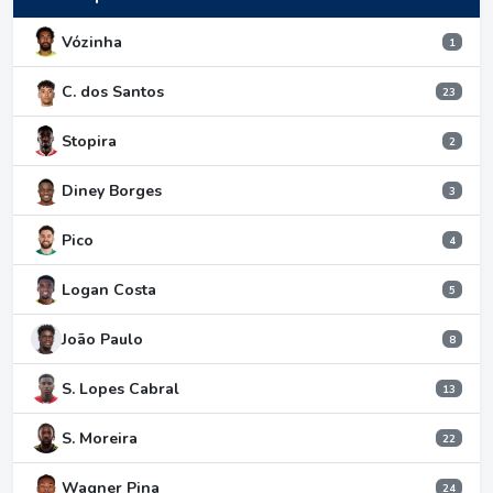
Vózinha
1
C. dos Santos
23
Stopira
2
Diney Borges
3
Pico
4
Logan Costa
5
João Paulo
8
S. Lopes Cabral
13
S. Moreira
22
Wagner Pina
24