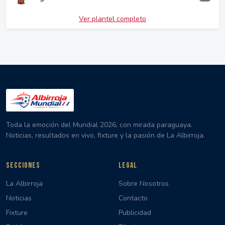
Ver plantel completo
Toda la emoción del Mundial 2026, con mirada paraguaya.
Noticias, resultados en vivo, fixture y la pasión de La Albirroja.
SECCIONES
LEGAL
La Albirroja
Sobre Nosotros
Noticias
Contacto
Fixture
Publicidad