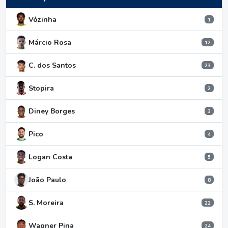
Vózinha
1
Márcio Rosa
12
C. dos Santos
23
Stopira
2
Diney Borges
3
Pico
4
Logan Costa
5
João Paulo
8
S. Moreira
22
Wagner Pina
24