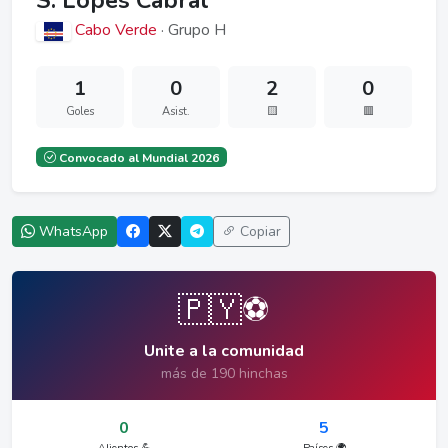
S. Lopes Cabral
Cabo Verde
· Grupo H
1
0
2
0
Goles
Asist.
🟨
🟥
Convocado al Mundial 2026
WhatsApp
Copiar
🇵🇾⚽
Unite a la comunidad
más de 190 hinchas
0
5
Alientos 💪
Países 🌍