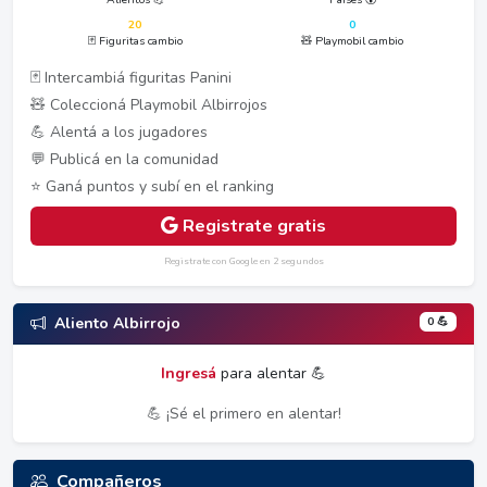
20
0
🃏 Figuritas cambio
🧸 Playmobil cambio
🃏 Intercambiá figuritas Panini
🧸 Coleccioná Playmobil Albirrojos
💪 Alentá a los jugadores
💬 Publicá en la comunidad
⭐ Ganá puntos y subí en el ranking
Registrate gratis
Registrate con Google en 2 segundos
0 💪
Aliento Albirrojo
Ingresá
para alentar 💪
💪 ¡Sé el primero en alentar!
Compañeros