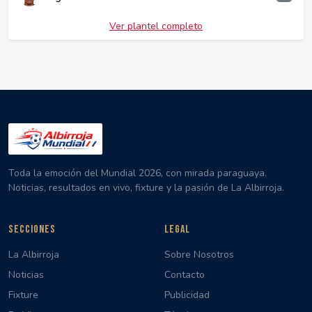
Ver plantel completo
Toda la emoción del Mundial 2026, con mirada paraguaya.
Noticias, resultados en vivo, fixture y la pasión de La Albirroja.
SECCIONES
LEGAL
La Albirroja
Sobre Nosotros
Noticias
Contacto
Fixture
Publicidad