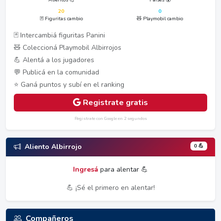
20
0
🃏 Figuritas cambio
🧸 Playmobil cambio
🃏 Intercambiá figuritas Panini
🧸 Coleccioná Playmobil Albirrojos
💪 Alentá a los jugadores
💬 Publicá en la comunidad
⭐ Ganá puntos y subí en el ranking
Registrate gratis
Registrate con Google en 2 segundos
0 💪
Aliento Albirrojo
Ingresá
para alentar 💪
💪 ¡Sé el primero en alentar!
Compañeros