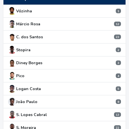
Vózinha
1
Márcio Rosa
12
C. dos Santos
23
Stopira
2
Diney Borges
3
Pico
4
Logan Costa
5
João Paulo
8
S. Lopes Cabral
13
S. Moreira
22