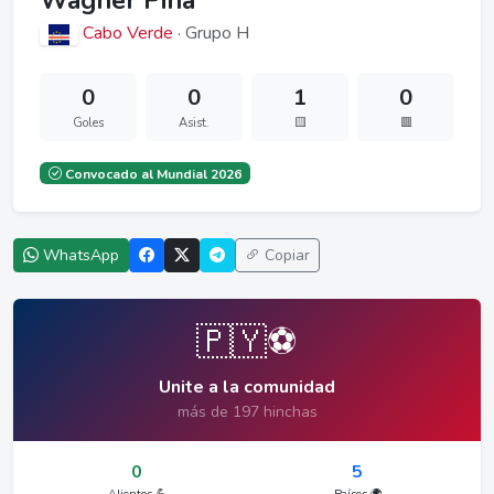
Wagner Pina
Cabo Verde
· Grupo H
0
0
1
0
Goles
Asist.
🟨
🟥
Convocado al Mundial 2026
WhatsApp
Copiar
🇵🇾⚽
Unite a la comunidad
más de 197 hinchas
0
5
Alientos 💪
Países 🌍