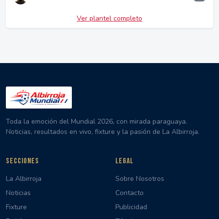
Ver plantel completo
Toda la emoción del Mundial 2026, con mirada paraguaya.
Noticias, resultados en vivo, fixture y la pasión de La Albirroja.
SECCIONES
LEGAL
La Albirroja
Sobre Nosotros
Noticias
Contacto
Fixture
Publicidad