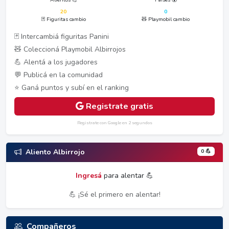
20
0
🃏 Figuritas cambio
🧸 Playmobil cambio
🃏 Intercambiá figuritas Panini
🧸 Coleccioná Playmobil Albirrojos
💪 Alentá a los jugadores
💬 Publicá en la comunidad
⭐ Ganá puntos y subí en el ranking
Registrate gratis
Registrate con Google en 2 segundos
0 💪
Aliento Albirrojo
Ingresá
para alentar 💪
💪 ¡Sé el primero en alentar!
Compañeros