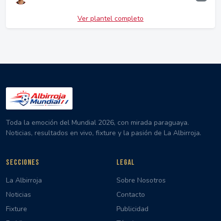
Ver plantel completo
Toda la emoción del Mundial 2026, con mirada paraguaya.
Noticias, resultados en vivo, fixture y la pasión de La Albirroja.
SECCIONES
LEGAL
La Albirroja
Sobre Nosotros
Noticias
Contacto
Fixture
Publicidad