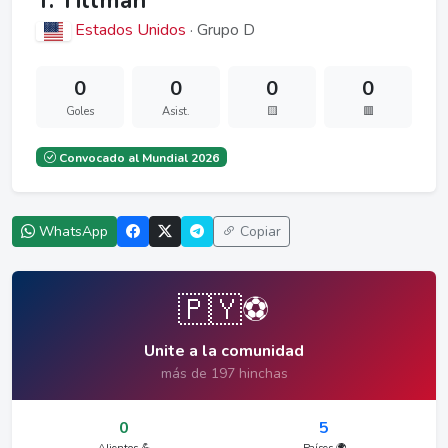
T. Tillman
Estados Unidos
· Grupo D
0
0
0
0
Goles
Asist.
🟨
🟥
Convocado al Mundial 2026
WhatsApp
Copiar
🇵🇾⚽
Unite a la comunidad
más de 197 hinchas
0
5
Alientos 💪
Países 🌍