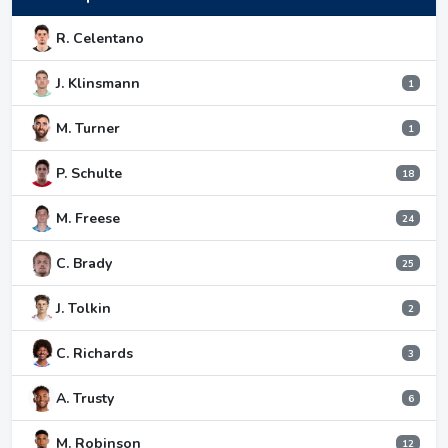
R. Celentano
J. Klinsmann
1
M. Turner
1
P. Schulte
18
M. Freese
24
C. Brady
25
J. Tolkin
2
C. Richards
3
A. Trusty
6
M. Robinson
12