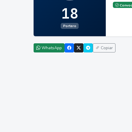
Convoc
18
Portero
WhatsApp
Copiar