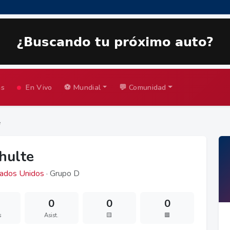
as
En Vivo
⚽ Mundial
💬 Comunidad
e
chulte
ados Unidos
· Grupo D
0
0
0
s
Asist.
🟨
🟥