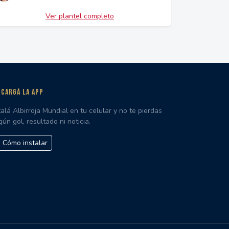
Ver plantel completo
CARGÁ LA APP
talá Albirroja Mundial en tu celular y no te pierdas
gún gol, resultado ni noticia.
Cómo instalar