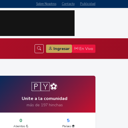
Sobre Nosotros
Contacto
Publicidad
Ingresar
En Vivo
🇵🇾⚽
Unite a la comunidad
más de 197 hinchas
0
5
Alientos 💪
Países 🌍