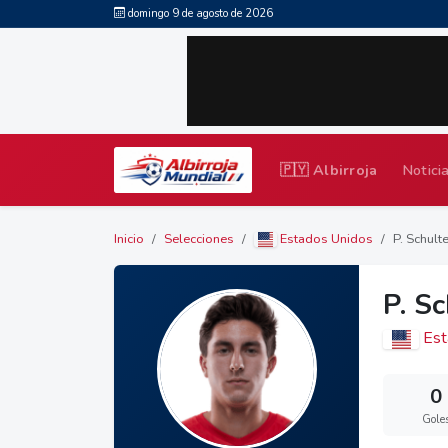
domingo 9 de agosto de 2026
🇵🇾 Albirroja
Notici
Inicio
Selecciones
Estados Unidos
P. Schult
P. S
Est
0
Gole