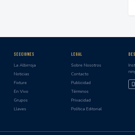
SECCIONES
LEGAL
DES
La Albirroja
Sobre Nosotros
Ins
nin
Noticias
Contacto
Fixture
Publicidad
En Vivo
Términos
Grupos
Privacidad
Llaves
Política Editorial