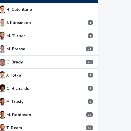
R. Celentano
J. Klinsmann
1
M. Turner
1
M. Freese
24
C. Brady
25
J. Tolkin
2
C. Richards
3
A. Trusty
6
M. Robinson
12
T. Ream
13