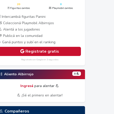
20
0
🃏 Figuritas cambio
🧸 Playmobil cambio
 Intercambiá figuritas Panini
🧸 Coleccioná Playmobil Albirrojos
💪 Alentá a los jugadores
💬 Publicá en la comunidad
⭐ Ganá puntos y subí en el ranking
Registrate gratis
Registrate con Google en 2 segundos
0 💪
Aliento Albirrojo
Ingresá
para alentar 💪
💪 ¡Sé el primero en alentar!
Compañeros