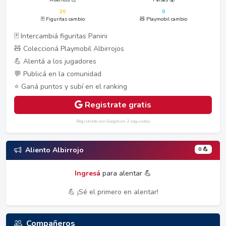
20
0
🃏 Figuritas cambio
🧸 Playmobil cambio
🃏 Intercambiá figuritas Panini
🧸 Coleccioná Playmobil Albirrojos
💪 Alentá a los jugadores
💬 Publicá en la comunidad
⭐ Ganá puntos y subí en el ranking
Registrate gratis
Registrate con Google en 2 segundos
0 💪
Aliento Albirrojo
Ingresá
para alentar 💪
💪 ¡Sé el primero en alentar!
Compañeros