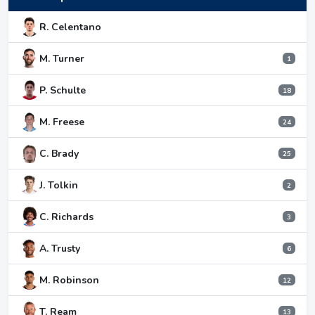
R. Celentano
M. Turner
1
P. Schulte
18
M. Freese
24
C. Brady
25
J. Tolkin
2
C. Richards
3
A. Trusty
6
M. Robinson
12
T. Ream
13