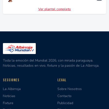
Ver plantel completo
Toda la emoción del Mundial 2026, con mirada paraguaya.
Noticias, resultados en vivo, fixture y la pasión de La Albirroja.
SECCIONES
LEGAL
La Albirroja
Sobre Nosotros
Noticias
Contacto
Fixture
Publicidad