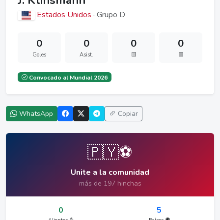
J. Klinsmann
Estados Unidos
· Grupo D
0
0
0
0
Goles
Asist.
🟨
🟥
Convocado al Mundial 2026
WhatsApp
Copiar
🇵🇾⚽
Unite a la comunidad
más de 197 hinchas
0
5
Alientos 💪
Países 🌍