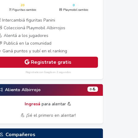
20
0
🃏 Figuritas cambio
🧸 Playmobil cambio
 Intercambiá figuritas Panini
🧸 Coleccioná Playmobil Albirrojos
💪 Alentá a los jugadores
💬 Publicá en la comunidad
⭐ Ganá puntos y subí en el ranking
Registrate gratis
Registrate con Google en 2 segundos
0 💪
Aliento Albirrojo
Ingresá
para alentar 💪
💪 ¡Sé el primero en alentar!
Compañeros