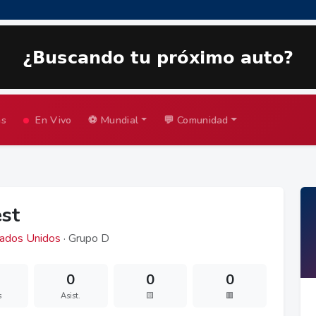
as
En Vivo
⚽ Mundial
💬 Comunidad
est
ados Unidos
· Grupo D
0
0
0
s
Asist.
🟨
🟥