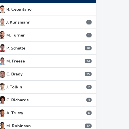
R. Celentano
J. Klinsmann
1
M. Turner
1
P. Schulte
18
M. Freese
24
C. Brady
25
J. Tolkin
2
C. Richards
3
A. Trusty
6
M. Robinson
12