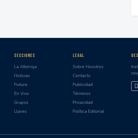
SECCIONES
LEGAL
DES
La Albirroja
Sobre Nosotros
Ins
nin
Noticias
Contacto
Fixture
Publicidad
En Vivo
Términos
Grupos
Privacidad
Llaves
Política Editorial