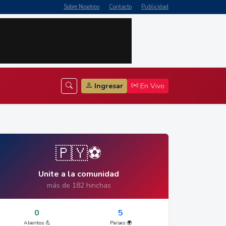
Sobre Nosotros
Contacto
Publicidad
Ingresar
En Vivo
🇵🇾⚽
Unite a la comunidad
más de 182 hinchas
0
5
Alientos 💪
Países 🌍