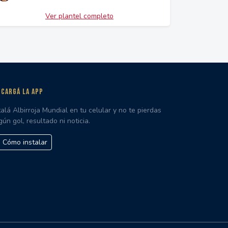
Ver plantel completo
CARGÁ LA APP
talá Albirroja Mundial en tu celular y no te pierdas
gún gol, resultado ni noticia.
Cómo instalar