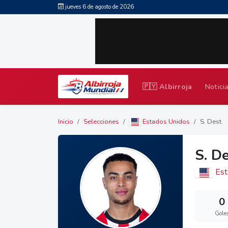
jueves 6 de agosto de 2026
🇵🇾 Albirroja
Notici
Inicio
Selecciones
Estados Unidos
S. Dest
S. D
Est
0
Gole