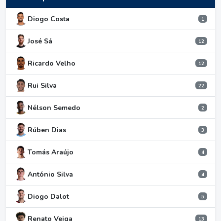
Diogo Costa
1
José Sá
12
Ricardo Velho
12
Rui Silva
22
Nélson Semedo
2
Rúben Dias
3
Tomás Araújo
4
António Silva
4
Diogo Dalot
5
Renato Veiga
13