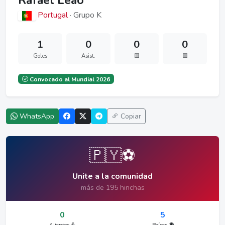
Rafael Leão
Portugal
· Grupo K
1
0
0
0
Goles
Asist.
🟨
🟥
Convocado al Mundial 2026
WhatsApp
Copiar
🇵🇾⚽
Unite a la comunidad
más de 195 hinchas
0
5
Alientos 💪
Países 🌍