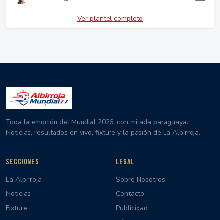
Ver plantel completo
Toda la emoción del Mundial 2026, con mirada paraguaya.
Noticias, resultados en vivo, fixture y la pasión de La Albirroja.
SECCIONES
LEGAL
La Albirroja
Sobre Nosotros
Noticias
Contacto
Fixture
Publicidad