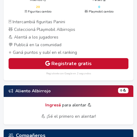
20
0
🃏 Figuritas cambio
🧸 Playmobil cambio
🃏 Intercambiá figuritas Panini
🧸 Coleccioná Playmobil Albirrojos
💪 Alentá a los jugadores
💬 Publicá en la comunidad
⭐ Ganá puntos y subí en el ranking
Registrate gratis
Registrate con Google en 2 segundos
0 💪
Aliento Albirrojo
Ingresá
para alentar 💪
💪 ¡Sé el primero en alentar!
Compañeros