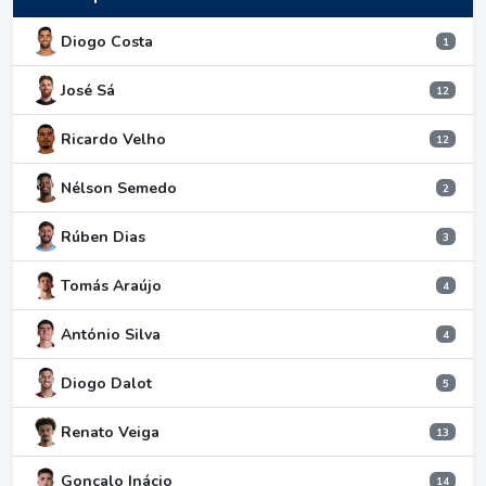
Diogo Costa
1
José Sá
12
Ricardo Velho
12
Nélson Semedo
2
Rúben Dias
3
Tomás Araújo
4
António Silva
4
Diogo Dalot
5
Renato Veiga
13
Gonçalo Inácio
14