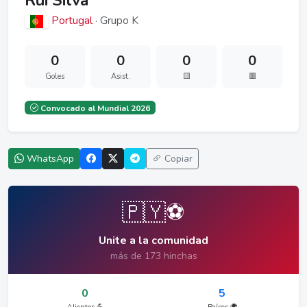
Rui Silva
Portugal
· Grupo K
0
0
0
0
Goles
Asist.
🟨
🟥
Convocado al Mundial 2026
WhatsApp
Copiar
🇵🇾⚽
Unite a la comunidad
más de 173 hinchas
0
5
Alientos 💪
Países 🌍