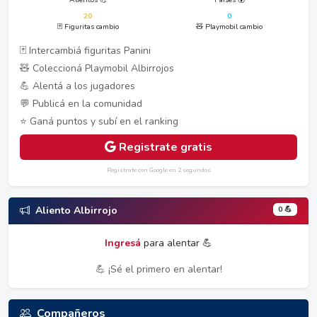
20
0
🃏 Figuritas cambio
🧸 Playmobil cambio
🃏 Intercambiá figuritas Panini
🧸 Coleccioná Playmobil Albirrojos
💪 Alentá a los jugadores
💬 Publicá en la comunidad
⭐ Ganá puntos y subí en el ranking
Registrate gratis
Registrate con Google en 2 segundos
0 💪
Aliento Albirrojo
Ingresá
para alentar 💪
💪 ¡Sé el primero en alentar!
Compañeros