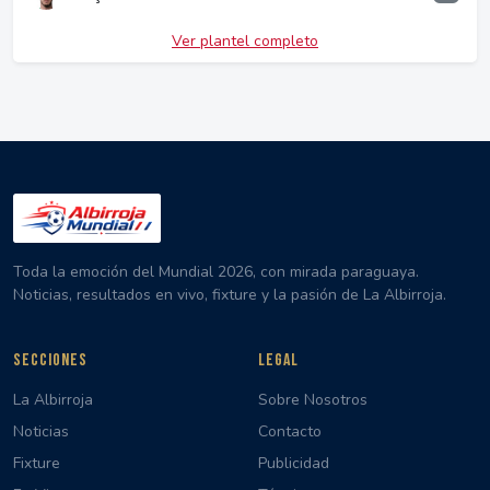
Ver plantel completo
Toda la emoción del Mundial 2026, con mirada paraguaya.
Noticias, resultados en vivo, fixture y la pasión de La Albirroja.
SECCIONES
LEGAL
La Albirroja
Sobre Nosotros
Noticias
Contacto
Fixture
Publicidad