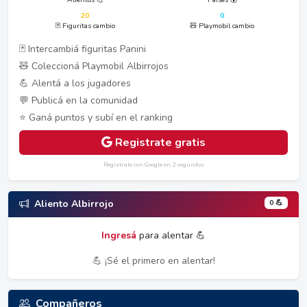
20
0
🃏 Figuritas cambio
🧸 Playmobil cambio
🃏 Intercambiá figuritas Panini
🧸 Coleccioná Playmobil Albirrojos
💪 Alentá a los jugadores
💬 Publicá en la comunidad
⭐ Ganá puntos y subí en el ranking
Registrate gratis
Registrate con Google en 2 segundos
0 💪
Aliento Albirrojo
Ingresá
para alentar 💪
💪 ¡Sé el primero en alentar!
Compañeros