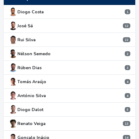
Diogo Costa
1
José Sá
12
Rui Silva
22
Nélson Semedo
2
Rúben Dias
3
Tomás Araújo
4
António Silva
4
Diogo Dalot
5
Renato Veiga
13
Gonçalo Inácio
14