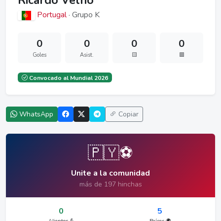
Ricardo Velho
Portugal
· Grupo K
0
0
0
0
Goles
Asist.
🟨
🟥
Convocado al Mundial 2026
WhatsApp
Copiar
🇵🇾⚽
Unite a la comunidad
más de 197 hinchas
0
5
Alientos 💪
Países 🌍