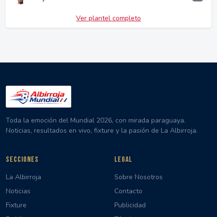
Ver plantel completo
Toda la emoción del Mundial 2026, con mirada paraguaya.
Noticias, resultados en vivo, fixture y la pasión de La Albirroja.
SECCIONES
LEGAL
La Albirroja
Sobre Nosotros
Noticias
Contacto
Fixture
Publicidad