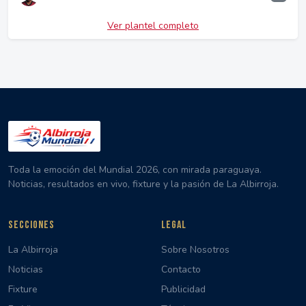
Ver plantel completo
Toda la emoción del Mundial 2026, con mirada paraguaya.
Noticias, resultados en vivo, fixture y la pasión de La Albirroja.
SECCIONES
LEGAL
La Albirroja
Sobre Nosotros
Noticias
Contacto
Fixture
Publicidad