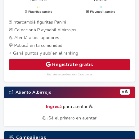
20
0
🃏 Figuritas cambio
🧸 Playmobil cambio
🃏 Intercambiá figuritas Panini
🧸 Coleccioná Playmobil Albirrojos
💪 Alentá a los jugadores
💬 Publicá en la comunidad
⭐ Ganá puntos y subí en el ranking
Registrate gratis
Registrate con Google en 2 segundos
0 💪
Aliento Albirrojo
Ingresá
para alentar 💪
💪 ¡Sé el primero en alentar!
Compañeros