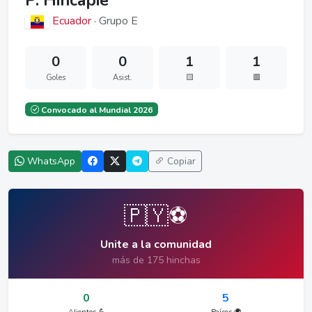
P. Hincapié
Ecuador
· Grupo E
0
0
1
1
Goles
Asist.
🟨
🟥
Convocado al Mundial 2026
WhatsApp
Copiar
🇵🇾⚽
Unite a la comunidad
más de 175 hinchas
0
5
Alientos 💪
Países 🌍