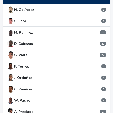
H. Galíndez
1
C. Loor
1
M. Ramírez
12
D. Cabezas
22
G. Valle
22
F. Torres
2
J. Ordoñez
4
C. Ramírez
5
W. Pacho
6
A. Preciado
17