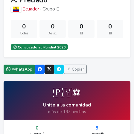
A. Preciado
Ecuador
· Grupo E
0
0
0
0
Goles
Asist.
🟨
🟥
Convocado al Mundial 2026
WhatsApp
Copiar
🇵🇾⚽
Unite a la comunidad
más de 197 hinchas
0
5
Alientos 💪
Países 🌍