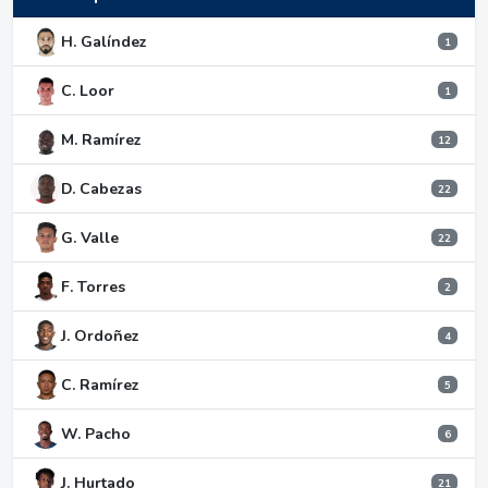
H. Galíndez
1
C. Loor
1
M. Ramírez
12
D. Cabezas
22
G. Valle
22
F. Torres
2
J. Ordoñez
4
C. Ramírez
5
W. Pacho
6
J. Hurtado
21