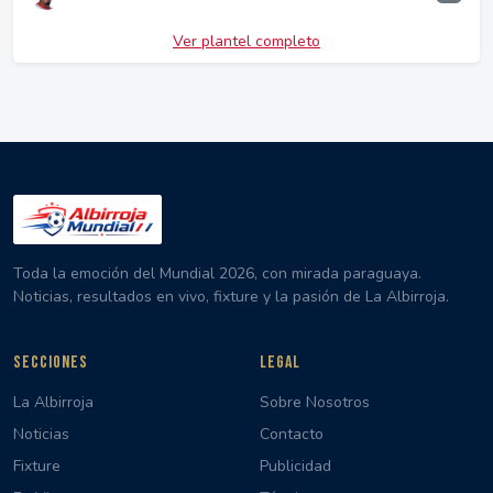
Ver plantel completo
Toda la emoción del Mundial 2026, con mirada paraguaya.
Noticias, resultados en vivo, fixture y la pasión de La Albirroja.
SECCIONES
LEGAL
La Albirroja
Sobre Nosotros
Noticias
Contacto
Fixture
Publicidad