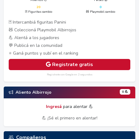
20
0
🃏 Figuritas cambio
🧸 Playmobil cambio
🃏 Intercambiá figuritas Panini
🧸 Coleccioná Playmobil Albirrojos
💪 Alentá a los jugadores
💬 Publicá en la comunidad
⭐ Ganá puntos y subí en el ranking
Registrate gratis
Registrate con Google en 2 segundos
0 💪
Aliento Albirrojo
Ingresá
para alentar 💪
💪 ¡Sé el primero en alentar!
Compañeros