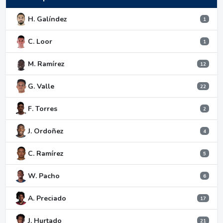
H. Galíndez
1
C. Loor
1
M. Ramírez
12
G. Valle
22
F. Torres
2
J. Ordoñez
4
C. Ramírez
5
W. Pacho
6
A. Preciado
17
J. Hurtado
21