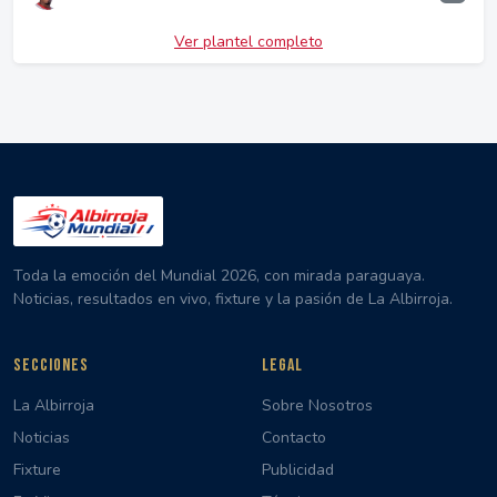
Ver plantel completo
Toda la emoción del Mundial 2026, con mirada paraguaya.
Noticias, resultados en vivo, fixture y la pasión de La Albirroja.
SECCIONES
LEGAL
La Albirroja
Sobre Nosotros
Noticias
Contacto
Fixture
Publicidad