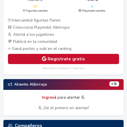
20
0
🃏 Figuritas cambio
🧸 Playmobil cambio
🃏 Intercambiá figuritas Panini
🧸 Coleccioná Playmobil Albirrojos
💪 Alentá a los jugadores
💬 Publicá en la comunidad
⭐ Ganá puntos y subí en el ranking
Registrate gratis
Registrate con Google en 2 segundos
0 💪
Aliento Albirrojo
Ingresá
para alentar 💪
💪 ¡Sé el primero en alentar!
Compañeros