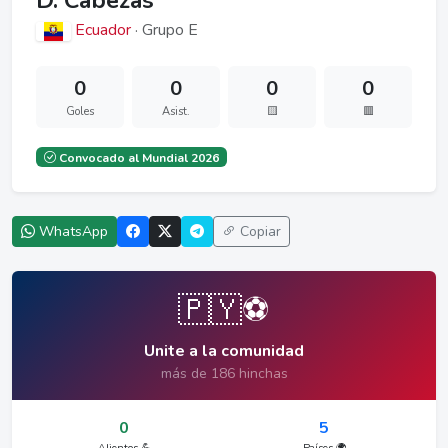
D. Cabezas
Ecuador
· Grupo E
0
0
0
0
Goles
Asist.
🟨
🟥
Convocado al Mundial 2026
WhatsApp
Copiar
🇵🇾⚽
Unite a la comunidad
más de 186 hinchas
0
5
Alientos 💪
Países 🌍