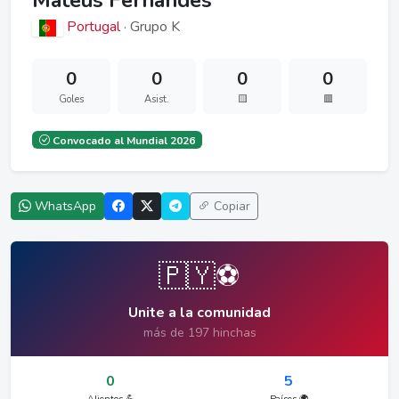
Mateus Fernandes
Portugal
· Grupo K
0
0
0
0
Goles
Asist.
🟨
🟥
Convocado al Mundial 2026
WhatsApp
Copiar
🇵🇾⚽
Unite a la comunidad
más de 197 hinchas
0
5
Alientos 💪
Países 🌍