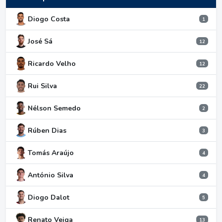
Diogo Costa
1
José Sá
12
Ricardo Velho
12
Rui Silva
22
Nélson Semedo
2
Rúben Dias
3
Tomás Araújo
4
António Silva
4
Diogo Dalot
5
Renato Veiga
13