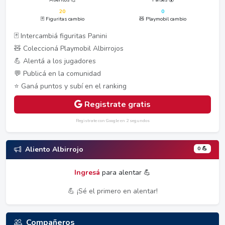
20
0
🃏 Figuritas cambio
🧸 Playmobil cambio
🃏 Intercambiá figuritas Panini
🧸 Coleccioná Playmobil Albirrojos
💪 Alentá a los jugadores
💬 Publicá en la comunidad
⭐ Ganá puntos y subí en el ranking
Registrate gratis
Registrate con Google en 2 segundos
0 💪
Aliento Albirrojo
Ingresá
para alentar 💪
💪 ¡Sé el primero en alentar!
Compañeros