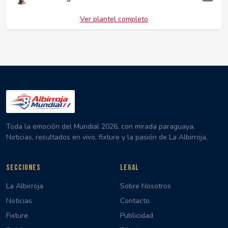
Ver plantel completo
Toda la emoción del Mundial 2026, con mirada paraguaya.
Noticias, resultados en vivo, fixture y la pasión de La Albirroja.
SECCIONES
LEGAL
La Albirroja
Sobre Nosotros
Noticias
Contacto
Fixture
Publicidad