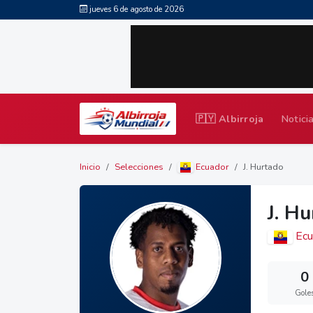
jueves 6 de agosto de 2026
🇵🇾 Albirroja
Notici
Inicio
Selecciones
Ecuador
J. Hurtado
J. H
Ecu
0
Gole