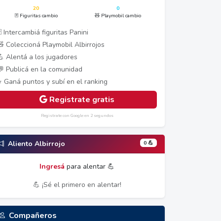
20
0
🃏 Figuritas cambio
🧸 Playmobil cambio
 Intercambiá figuritas Panini
🧸 Coleccioná Playmobil Albirrojos
💪 Alentá a los jugadores
💬 Publicá en la comunidad
⭐ Ganá puntos y subí en el ranking
Registrate gratis
Registrate con Google en 2 segundos
0 💪
Aliento Albirrojo
Ingresá
para alentar 💪
💪 ¡Sé el primero en alentar!
Compañeros