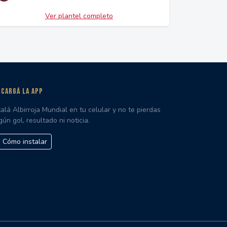
Ver plantel completo
CARGÁ LA APP
talá Albirroja Mundial en tu celular y no te pierdas
gún gol, resultado ni noticia.
Cómo instalar