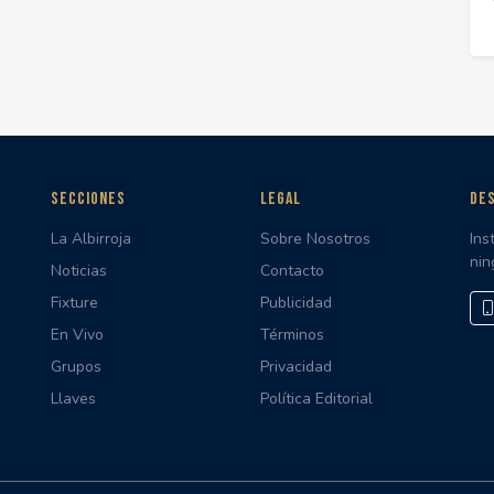
SECCIONES
LEGAL
DES
La Albirroja
Sobre Nosotros
Ins
nin
Noticias
Contacto
Fixture
Publicidad
En Vivo
Términos
Grupos
Privacidad
Llaves
Política Editorial