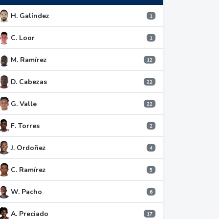
H. Galíndez
1
C. Loor
1
M. Ramírez
12
D. Cabezas
22
G. Valle
22
F. Torres
2
J. Ordoñez
4
C. Ramírez
5
W. Pacho
6
A. Preciado
17