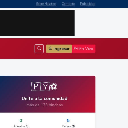
Sobre Nosotros
Contacto
Publicidad
Ingresar
En Vivo
🇵🇾⚽
Unite a la comunidad
más de 173 hinchas
0
5
Alientos 💪
Países 🌍