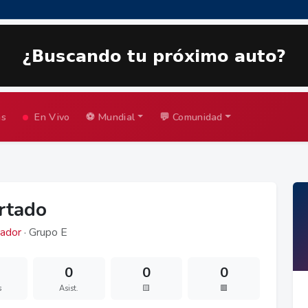
as
En Vivo
⚽ Mundial
💬 Comunidad
urtado
ador
· Grupo E
0
0
0
s
Asist.
🟨
🟥