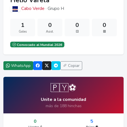
Hélio Varela
Cabo Verde
· Grupo H
1
0
0
0
Goles
Asist.
🟨
🟥
Convocado al Mundial 2026
WhatsApp
Copiar
🇵🇾⚽
Unite a la comunidad
más de 188 hinchas
0
5
Alientos 💪
Países 🌍