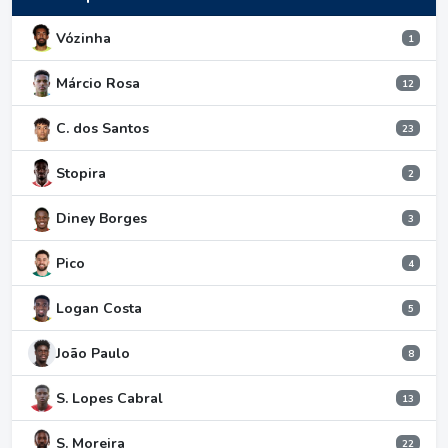
Vózinha
1
Márcio Rosa
12
C. dos Santos
23
Stopira
2
Diney Borges
3
Pico
4
Logan Costa
5
João Paulo
8
S. Lopes Cabral
13
S. Moreira
22