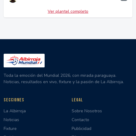
Ver plantel completo
Toda la emoción del Mundial 2026, con mirada paraguaya.
Noticias, resultados en vivo, fixture y la pasión de La Albirroja.
SECCIONES
LEGAL
La Albirroja
Sobre Nosotros
Noticias
Contacto
Fixture
Publicidad