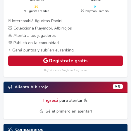
20
0
🃏 Figuritas cambio
🧸 Playmobil cambio
🃏 Intercambiá figuritas Panini
🧸 Coleccioná Playmobil Albirrojos
💪 Alentá a los jugadores
💬 Publicá en la comunidad
⭐ Ganá puntos y subí en el ranking
Registrate gratis
Registrate con Google en 2 segundos
0 💪
Aliento Albirrojo
Ingresá
para alentar 💪
💪 ¡Sé el primero en alentar!
Compañeros