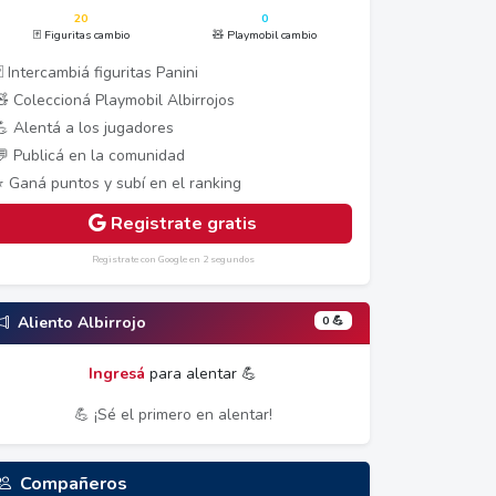
20
0
🃏 Figuritas cambio
🧸 Playmobil cambio
 Intercambiá figuritas Panini
🧸 Coleccioná Playmobil Albirrojos
💪 Alentá a los jugadores
💬 Publicá en la comunidad
⭐ Ganá puntos y subí en el ranking
Registrate gratis
Registrate con Google en 2 segundos
0 💪
Aliento Albirrojo
Ingresá
para alentar 💪
💪 ¡Sé el primero en alentar!
Compañeros