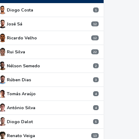
Diogo Costa
1
José Sá
12
Ricardo Velho
12
Rui Silva
22
Nélson Semedo
2
Rúben Dias
3
Tomás Araújo
4
António Silva
4
Diogo Dalot
5
Renato Veiga
13