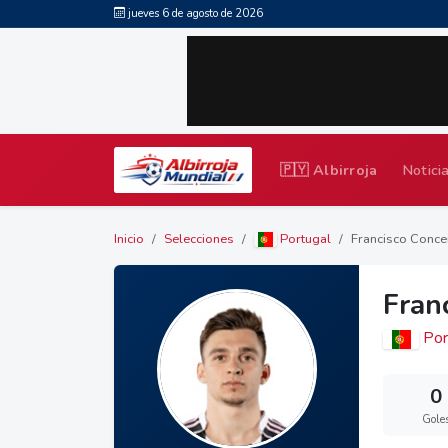
jueves 6 de agosto de 2026
🇵🇾 Albirroja
Notici
Inicio
Selecciones
Portugal
Francisco Conce
Fran
Por
0
Gole