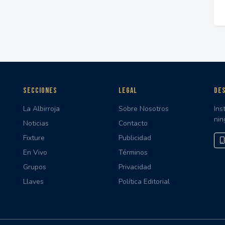
SECCIONES
LEGAL
DES
La Albirroja
Sobre Nosotros
Ins
nin
Noticias
Contacto
Fixture
Publicidad
En Vivo
Términos
Grupos
Privacidad
Llaves
Política Editorial