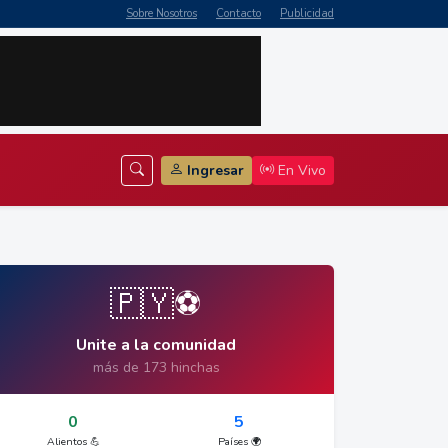
Sobre Nosotros
Contacto
Publicidad
Ingresar
En Vivo
🇵🇾⚽
Unite a la comunidad
más de 173 hinchas
0
5
Alientos 💪
Países 🌍