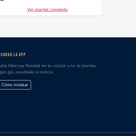
Ver plantel completo
CARGÁ LA APP
talá Albirroja Mundial en tu celular y no te pierdas
gún gol, resultado ni noticia.
Cómo instalar