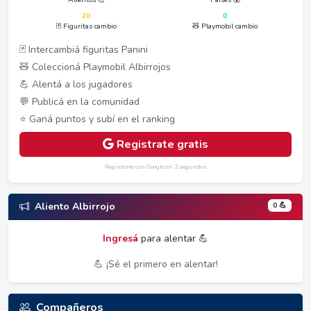
20
0
🃏 Figuritas cambio
🧸 Playmobil cambio
🃏 Intercambiá figuritas Panini
🧸 Coleccioná Playmobil Albirrojos
💪 Alentá a los jugadores
💬 Publicá en la comunidad
⭐ Ganá puntos y subí en el ranking
Registrate gratis
Registrate con Google en 2 segundos
0 💪
Aliento Albirrojo
Ingresá
para alentar 💪
💪 ¡Sé el primero en alentar!
Compañeros