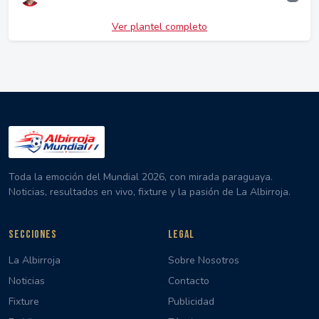
Ver plantel completo
Toda la emoción del Mundial 2026, con mirada paraguaya.
Noticias, resultados en vivo, fixture y la pasión de La Albirroja.
SECCIONES
LEGAL
La Albirroja
Sobre Nosotros
Noticias
Contacto
Fixture
Publicidad