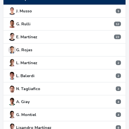
J. Musso
1
G. Rulli
12
E. Martínez
23
G. Rojas
L. Martínez
2
L. Balerdi
2
N. Tagliafico
3
A. Giay
4
G. Montiel
4
Lisandro Martínez
6