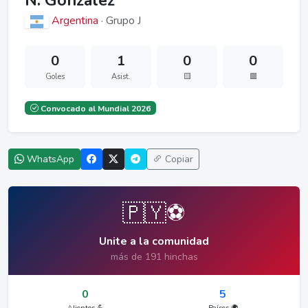
N. González
Argentina
· Grupo J
0
1
0
0
Goles
Asist.
🟨
🟥
Convocado al Mundial 2026
WhatsApp
Copiar
🇵🇾⚽
Unite a la comunidad
más de 191 hinchas
0
5
Alientos 💪
Países 🌍