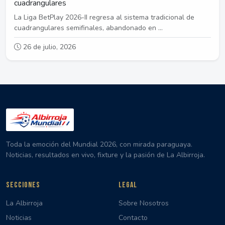
cuadrangulares
La Liga BetPlay 2026-II regresa al sistema tradicional de
cuadrangulares semifinales, abandonado en ...
26 de julio, 2026
Toda la emoción del Mundial 2026, con mirada paraguaya.
Noticias, resultados en vivo, fixture y la pasión de La Albirroja.
SECCIONES
LEGAL
La Albirroja
Sobre Nosotros
Noticias
Contacto