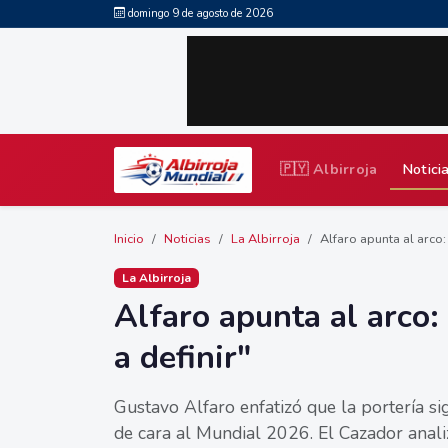
domingo 9 de agosto de 2026
🇵🇾 Albirroja
Notici
Inicio
Noticias
La Albirroja
Alfaro apunta al arco: 
La Albirroja
Alfaro apunta al arco: 
a definir"
Gustavo Alfaro enfatizó que la portería si
de cara al Mundial 2026. El Cazador analiz