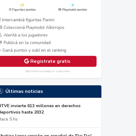
20
0
🃏 Figuritas cambio
🧸 Playmobil cambio
 Intercambiá figuritas Panini
🧸 Coleccioná Playmobil Albirrojos
💪 Alentá a los jugadores
💬 Publicá en la comunidad
⭐ Ganá puntos y subí en el ranking
Registrate gratis
Registrate con Google en 2 segundos
Últimas noticias
RTVE invierte 613 millones en derechos
deportivos hasta 2032
Hace 5 hs
Shakira lanza versión en español de 'Dai Dai',