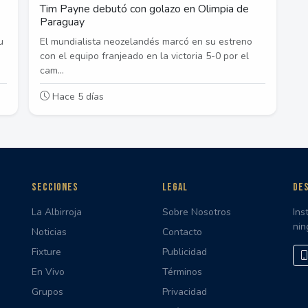
Tim Payne debutó con golazo en Olimpia de
Paraguay
u
El mundialista neozelandés marcó en su estreno
con el equipo franjeado en la victoria 5-0 por el
cam...
Hace 5 días
SECCIONES
LEGAL
DES
La Albirroja
Sobre Nosotros
Ins
nin
Noticias
Contacto
Fixture
Publicidad
En Vivo
Términos
Grupos
Privacidad