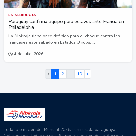
LA ALBIRROJA
Paraguay confirma equipo para octavos ante Francia en
Philadelphia
La Albirroja tiene once definido para el choque contra los
franceses este sábado en Estados Unidos. ...
4 de julio, 2026
‹
1
2
…
10
›
Toda la emoción del Mundial 2026, con mirada paraguaya.
Noticias, resultados en vivo, fixture y la pasión de La Albirroja.